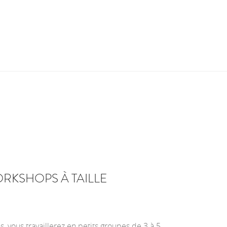
ORKSHOPS À TAILLE
, vous travaillerez en petits groupes de 3 à 5