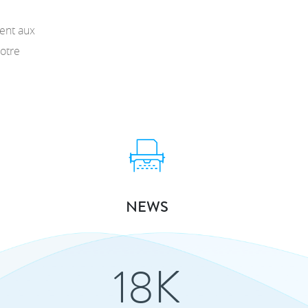
sent aux
notre
NEWS
18K