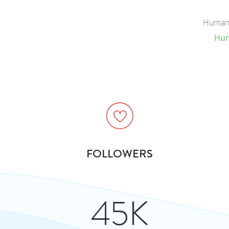
Human C
Hum
FOLLOWERS
45K