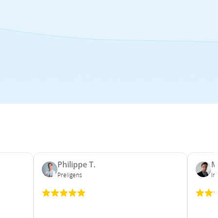
Philippe T.
M
Preligens
In