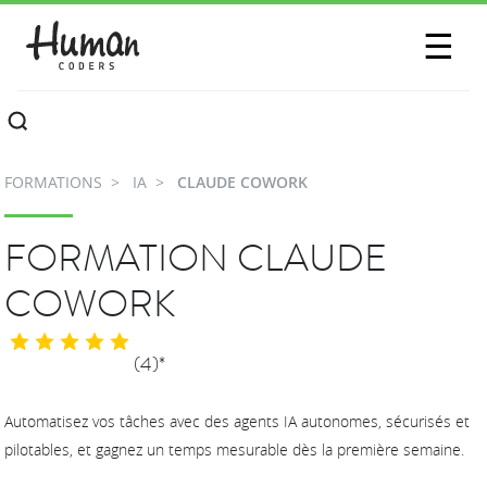
SESSIONS
☰
COMMUNAUTÉ
A PROPOS
FORMATIONS
IA
CLAUDE COWORK
CONTACTEZ-NOUS
FORMATION CLAUDE
COWORK
(4)*
Automatisez vos tâches avec des agents IA autonomes, sécurisés et
pilotables, et gagnez un temps mesurable dès la première semaine.