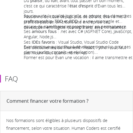
Du
plaisir
, du
fun
, avant tout passer un bon moment,
c'est ce qui caractérise l'
état d'esprit
d'Evan tous les
jours.
Soucieux de la qualité logicielle, et adepte des démarches
Passionné de code depuis plus de 20 ans, Evan a mis à
craftsmanship
,
TDD
et
BDD
, il a une vision agile et
profit sa passion en créant une entreprise de
essaye de s’
améliorer et progresser en permanence
.
développement logiciel (durant 8 ans, avec 14 salariés).
Ses
amours fous
: .net avec C# (ASP.NET Core), JavaScript,
Angular, Node.js
Ses
IDEs favoris
: Visual Studio, Visual Studio Code
Evan continue aujourd’hui à développer, pour lui, pour ses
Ses
découvertes du moment
: React, Python (oui, faut
clients (audits, conseils, et réalisation).
pas mourir idiot quand même :=p)
Former est pour Evan une vocation : il aime transmettre et
souhaite
donner le goût de coder
au plus grand nombre
!!
FAQ
Comment financer votre formation ?
Nos formations sont éligibles à plusieurs dispositifs de
financement, selon votre situation. Human Coders est certifié