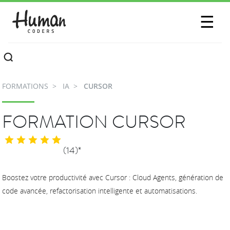
SESSIONS
☰
COMMUNAUTÉ
A PROPOS
FORMATIONS
IA
CURSOR
CONTACTEZ-NOUS
FORMATION CURSOR
(14)*
Boostez votre productivité avec Cursor : Cloud Agents, génération de
code avancée, refactorisation intelligente et automatisations.