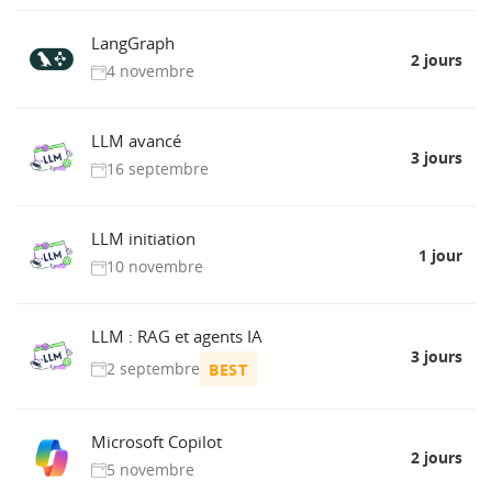
LangGraph
2 jours
4 novembre
LLM avancé
3 jours
16 septembre
LLM initiation
1 jour
10 novembre
LLM : RAG et agents IA
3 jours
2 septembre
BEST
Microsoft Copilot
2 jours
5 novembre