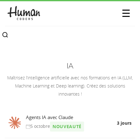
SESSIONS
☰
COMMUNAUTÉ
A PROPOS
CONTACTEZ-NOUS
IA
Maîtrisez l’intelligence artificielle avec nos formations en IA (LLM,
Machine Learning et Deep learning). Créez des solutions
innovantes !
Agents IA avec Claude
3 jours
5 octobre
NOUVEAUTÉ