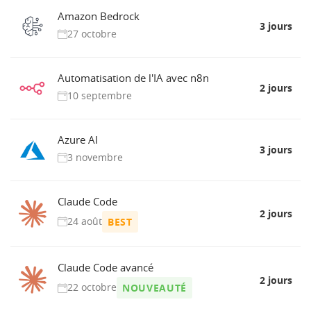
Amazon Bedrock
3 jours
27 octobre
Automatisation de l'IA avec n8n
2 jours
10 septembre
Azure AI
3 jours
3 novembre
Claude Code
2 jours
24 août
BEST
Claude Code avancé
2 jours
22 octobre
NOUVEAUTÉ