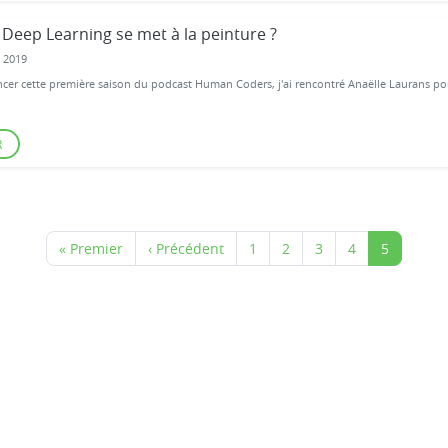
Deep Learning se met à la peinture ?
 2019
er cette première saison du podcast Human Coders, j'ai rencontré Anaëlle Laurans pou
R
« Premier
‹ Précédent
1
2
3
4
5