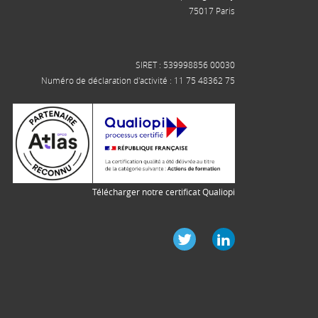
75017 Paris
SIRET : 539998856 00030
Numéro de déclaration d'activité : 11 75 48362 75
Télécharger notre certificat Qualiopi