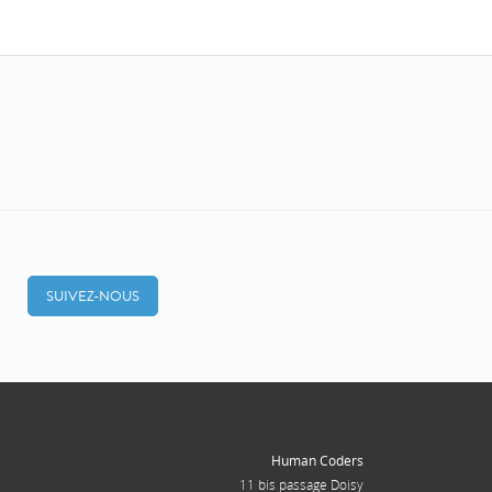
SUIVEZ-NOUS
Human Coders
11 bis passage Doisy