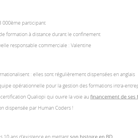
3 000ème participant
 de formation à distance durant le confinement
velle responsable commerciale : Valentine
rnationalisent : elles sont régulièrement dispensées en anglais
quipe opérationnelle pour la gestion des formations intra-entrep
ertification Qualiopi qui ouvre la voie au
financement de ses 
on dispensée par Human Coders !
s 10 ans d'existence en mettant
son histoire en BD