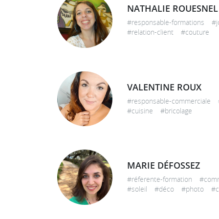
NATHALIE ROUESNEL
#responsable-formations #
#relation-client #couture
VALENTINE ROUX
#responsable-commerciale
#cuisine #bricolage
MARIE DÉFOSSEZ
#réferente-formation #com
#soleil #déco #photo #cu