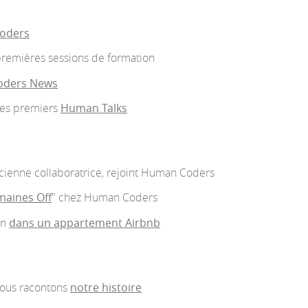
oders
remières sessions de formation
ders News
les premiers
Human Talks
ncienne collaboratrice, rejoint Human Coders
maines Off
" chez Human Coders
on
dans un appartement Airbnb
 nous racontons
notre histoire