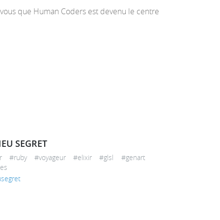
e à vous que Human Coders est devenu le centre
EU SEGRET
ur #ruby #voyageur #elixir #glsl #genart
es
segret