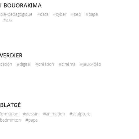
JI BOUORAKIMA
able-pedagogique #data #cyber #seo #papa
 #sax
VERDIER
cation #digital #création #cinéma #jeuxvidéo
BLATGÉ
-formation #dessin #animation #sculpture
badminton #papa