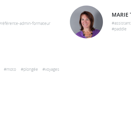
MARIE
#assistan
#référente-admin-formateur
#paddle 
 #moto #plongée #voyages