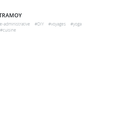
 TRAMOY
te-administrative #DIY #voyages #yoga
#cuisine