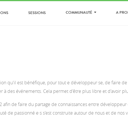
COMMUNAUTÉ
A PR
IONS
SESSIONS
on qu'il est bénéfique, pour tout·e développeur·se, de faire de 
r à des événements. Cela permet d'être plus libre et d'avoir pl
fin de faire du partage de connaissances entre développeur·s
é de passionné·e·s s'est construite autour de nous et de nos 