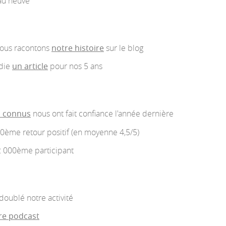
au neuve
 nous racontons
notre histoire
sur le blog
édie
un article
pour nos 5 ans
s connus
nous ont fait confiance l'année dernière
0ème retour positif (en moyenne 4,5/5)
2 000ème participant
doublé notre activité
re podcast