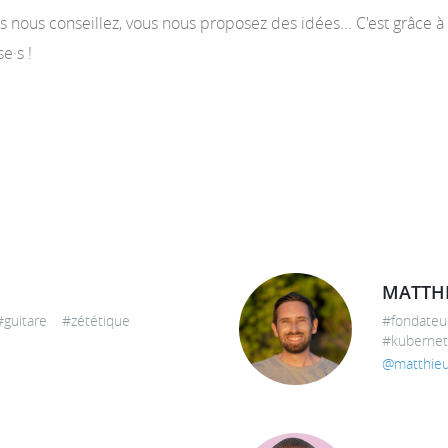
ous nous conseillez, vous nous proposez des idées... C'est grâc
e·s !
MATTHI
uitare #zététique
#fondate
#kubernet
@matthieu