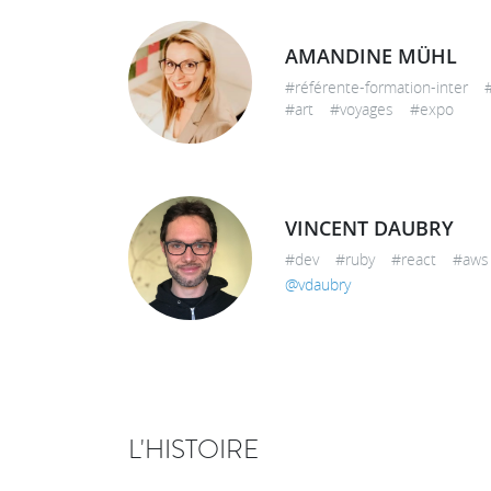
AMANDINE MÜHL
#référente-formation-inter 
#art #voyages #expo
VINCENT DAUBRY
#dev #ruby #react #aws
@vdaubry
L'HISTOIRE