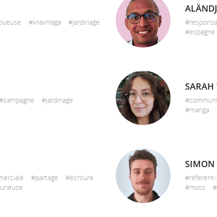
ALÄND
joueuse #kravmaga #jardinage
#respons
#espagne
SARAH 
 #campagne #jardinage
#communi
#manga
SIMON 
merciale #partage #écriture
#réferent
rieuse
#moto #