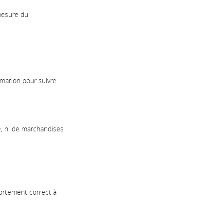
 mesure du
rmation pour suivre
me, ni de marchandises
portement correct à