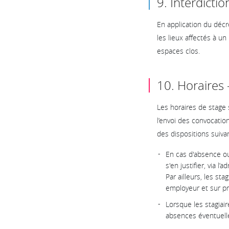
9. Interdicti
En application du décr
les lieux affectés à un
espaces clos.
10. Horaires 
Les horaires de stage 
l’envoi des convocatio
des dispositions suiva
En cas d'absence ou
s'en justifier, via
Par ailleurs, les st
employeur et sur pré
Lorsque les stagiai
absences éventuell