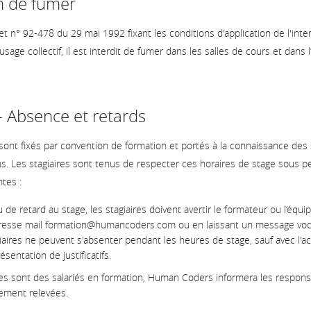
on de fumer
et n° 92-478 du 29 mai 1992 fixant les conditions d'application de l'int
 usage collectif, il est interdit de fumer dans les salles de cours et dans
- Absence et retards
sont fixés par convention de formation et portés à la connaissance des s
ns. Les stagiaires sont tenus de respecter ces horaires de stage sous pe
ntes :
 de retard au stage, les stagiaires doivent avertir le formateur ou l’éq
 l’adresse mail formation@humancoders.com ou en laissant un message voc
agiaires ne peuvent s'absenter pendant les heures de stage, sauf avec l'
sentation de justificatifs.
res sont des salariés en formation, Human Coders informera les respon
ement relevées.