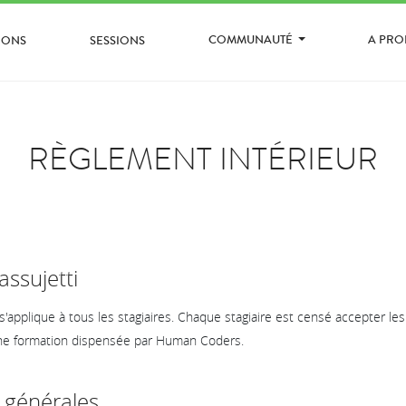
COMMUNAUTÉ
A PR
IONS
SESSIONS
RÈGLEMENT INTÉRIEUR
assujetti
'applique à tous les stagiaires. Chaque stagiaire est censé accepter l
 une formation dispensée par Human Coders.
s générales