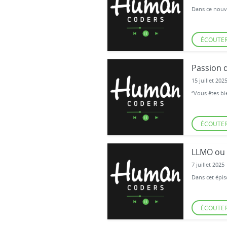
Dans ce nouve
ÉCOUTE
Passion 
15 juillet 202
“Vous êtes bi
ÉCOUTE
LLMO ou 
7 juillet 2025
Dans cet épis
ÉCOUTE