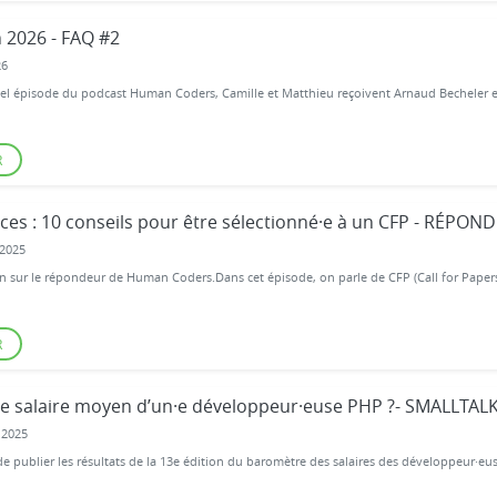
 2026 - FAQ #2
26
el épisode du podcast Human Coders, Camille et Matthieu reçoivent Arnaud Becheler e
R
ces : 10 conseils pour être sélectionné·e à un CFP - RÉPON
2025
n sur le répondeur de Human Coders.Dans cet épisode, on parle de CFP (Call for Papers)
R
 le salaire moyen d’un·e développeur·euse PHP ?- SMALLTAL
 2025
de publier les résultats de la 13e édition du baromètre des salaires des développeur·eus