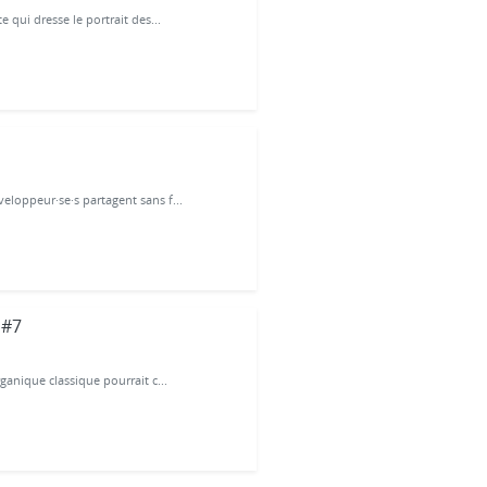
qui dresse le portrait des...
loppeur·se·s partagent sans f...
 #7
anique classique pourrait c...