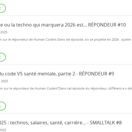
R
ge ou la techno qui marquera 2026 est... RÉPONDEUR #10
 2025
n sur le répondeur de Human Coders.Dans cet épisode, on se projette en 2026 : quelle 
R
du code VS santé mentale, partie 2 - RÉPONDEUR #9
 2025
en sur le répondeur de Human Coders”Dans cet épisode du répondeur, différent·e·s déve
R
25 : technos, salaires, santé, carrière… - SMALLTALK #8
2025