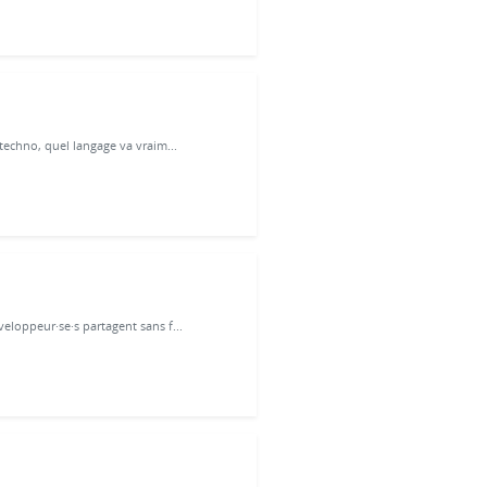
techno, quel langage va vraim...
loppeur·se·s partagent sans f...