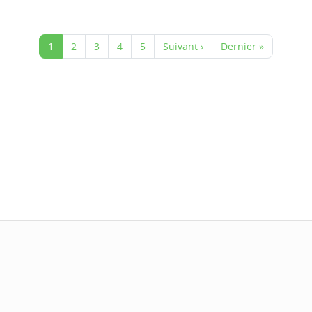
1
2
3
4
5
Suivant ›
Dernier »