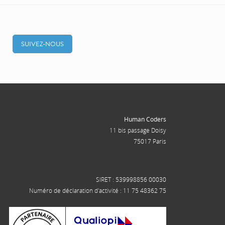
SUIVEZ-NOUS
Human Coders
11 bis passage Doisy
75017 Paris
SIRET : 539998856 00030
Numéro de déclaration d'activité : 11 75 48362 75