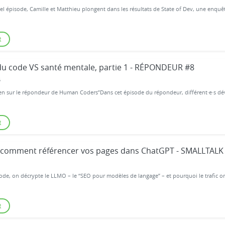
l épisode, Camille et Matthieu plongent dans les résultats de State of Dev, une enquête 
R
du code VS santé mentale, partie 1 - RÉPONDEUR #8
5
en sur le répondeur de Human Coders”Dans cet épisode du répondeur, différent·e·s déve
R
comment référencer vos pages dans ChatGPT - SMALLTALK
ode, on décrypte le LLMO – le “SEO pour modèles de langage” – et pourquoi le trafic org
R