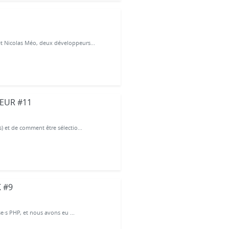
t Nicolas Méo, deux développeurs...
DEUR #11
 et de comment être sélectio...
K #9
e·s PHP, et nous avons eu ...