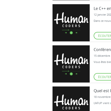
Le C++ en
12 janvier 20
Dans ce nouv
ÉCOUTE
Conféren
15 décembre 
Vous êtes bie
ÉCOUTE
Quel est
18 novembre
L’AFUP vient 