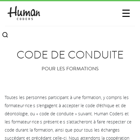
SESSIONS
☰
COMMUNAUTÉ
A PROPOS
CODE DE CONDUITE
CONTACTEZ-NOUS
POUR LES FORMATIONS
Toutes les personnes participant à une formation, y compris les
formateur·rice·s s'engagent à accepter le code d'éthique et de
déontologie, ou « code de conduite » suivant. Human Coders et
les formateur·rice·s présent·e·s s'attacheront à faire respecter ce
code durant la formation, ainsi que pour tous les échanges
succédant et précédant celle-ci. Nous attendons la coopération