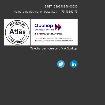
SIRET : 539998856 00030
Numéro de déclaration d'activité : 11 75 48362 75
Télécharger notre certificat Qualiopi