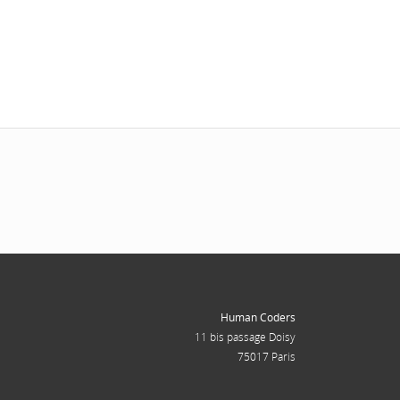
Human Coders
11 bis passage Doisy
75017 Paris