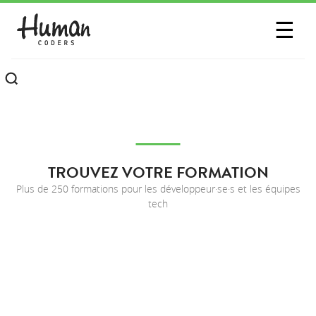
SESSIONS
☰
COMMUNAUTÉ
A PROPOS
CONTACTEZ-NOUS
TROUVEZ VOTRE FORMATION
Plus de 250 formations pour les développeur·se·s et les équipes
tech