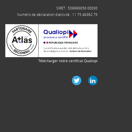
SIRET : 539998856 00030
Numéro de déclaration d'activité : 11 75 48362 75
Télécharger notre certificat Qualiopi