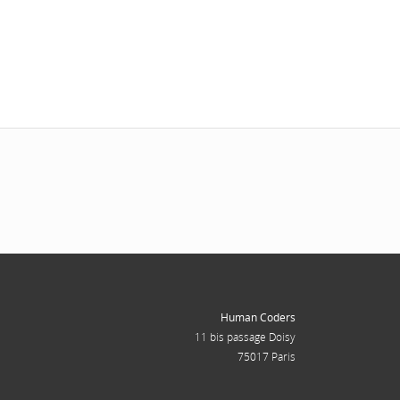
Human Coders
11 bis passage Doisy
75017 Paris