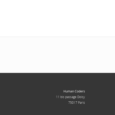
Human Coders
11 bis passage Doisy
75017 Paris