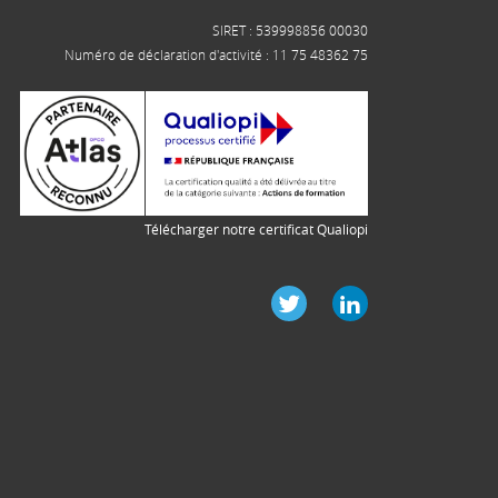
SIRET : 539998856 00030
Numéro de déclaration d'activité : 11 75 48362 75
Télécharger notre certificat Qualiopi