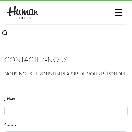
SESSIONS
☰
COMMUNAUTÉ
A PROPOS
CONTACTEZ-NOUS
CONTACTEZ-NOUS
NOUS NOUS FERONS UN PLAISIR DE VOUS RÉPONDRE
Si vous
*
Nom
êtes
humain,
ignorez
Société
ce