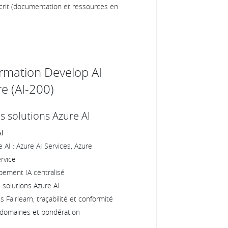
écrit (documentation et ressources en
rmation Develop AI
e (AI-200)
es solutions Azure AI
AI
AI : Azure AI Services, Azure
rvice
pement IA centralisé
 solutions Azure AI
 Fairlearn, traçabilité et conformité
 domaines et pondération