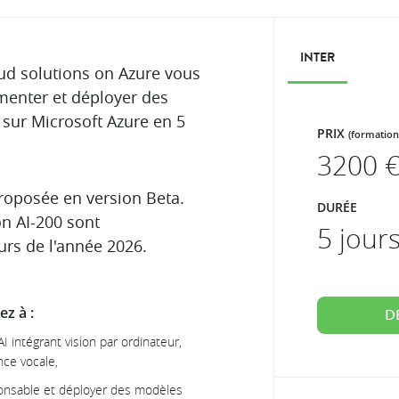
INTER
ud solutions on Azure vous
menter et déployer des
 sur Microsoft Azure en 5
PRIX
(formation
3200
€
proposée en version Beta.
DURÉE
on AI-200 sont
5 jour
urs de l'année 2026.
z à :
D
AI intégrant vision par ordinateur,
nce vocale,
ponsable et déployer des modèles