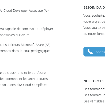
BESOIN D'AID
n AI Cloud Developer Associate (AI-
Vous souhaite
votre projet d
Vous voulez pl
 sera capable de concevoir et déployer
ou notre fonc
sponsables sur Azure.
iels éditeurs Microsoft Azure (AZ).
compris dans le coût pédagogique.
RAPPE
r·se·s back-end et IA sur Azure
 des données et les architectures
NOS FORCES
s solutions d'IA cloud complètes.
Des formations
Des formateur
Des véritable