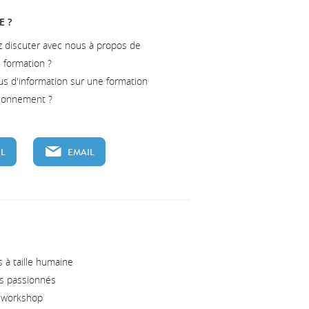
E ?
z discuter avec nous à propos de
e formation ?
us d'information sur une formation
tionnement ?
L
EMAIL
 à taille humaine
s passionnés
s workshop