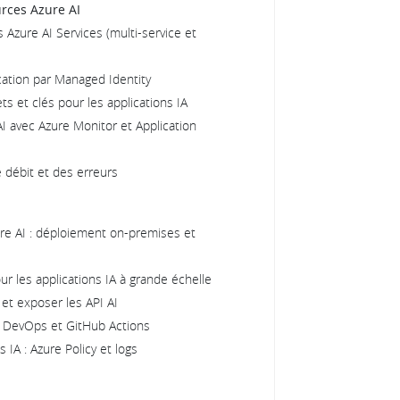
urces Azure AI
 Azure AI Services (multi-service et
ication par Managed Identity
ts et clés pour les applications IA
I avec Azure Monitor et Application
 débit et des erreurs
re AI : déploiement on-premises et
r les applications IA à grande échelle
et exposer les API AI
re DevOps et GitHub Actions
IA : Azure Policy et logs