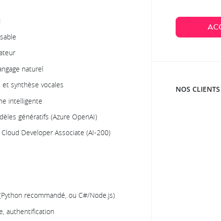
I
AC
nsable
ateur
angage naturel
 et synthèse vocales
NOS CLIENTS
e intelligente
èles génératifs (Azure OpenAI)
AI Cloud Developer Associate (AI-200)
 (Python recommandé, ou C#/Node.js)
e, authentification