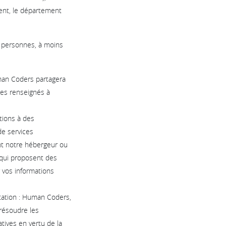
ent, le département
t personnes, à moins
man Coders partagera
ues renseignés à
tions à des
de services
nt notre hébergeur ou
u qui proposent des
r vos informations
ntation : Human Coders,
 résoudre les
atives en vertu de la