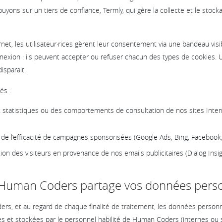
yons sur un tiers de confiance, Termly, qui gère la collecte et le stock
rnet, les utilisateur·rices gèrent leur consentement via une bandeau vi
nexion : ils peuvent accepter ou refuser chacun des types de cookies. U
isparait.
és :
 statistiques ou des comportements de consultation de nos sites Intern
e l’efficacité de campagnes sponsorisées (Google Ads, Bing, Facebook,
tion des visiteurs en provenance de nos emails publicitaires (Dialog Insig
Human Coders partage vos données perso
rs, et au regard de chaque finalité de traitement, les données person
ées et stockées par le personnel habilité de Human Coders (internes ou s