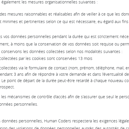
galement les mesures organisationnelles suivantes :
es mesures raisonnables et réalisables afin de veiller à ce que les do
nt minimes et pertinentes selon ce qui est nécessaire, eu égard aux fins
 vos données personnelles pendant la durée qui est strictement néces
tement, à moins que la conservation de vos données soit requise ou permise
 conservons les données collectées selon nos modalités suivantes :
collectées par les cookies sont conservées 13 mois
ollectées via le formulaire de contact (nom, prénom, téléphone, mail, e
endant 3 ans afin de répondre à votre demande et dans l’éventualité de
 Le point de départ de la durée peut-être retardé à chaque nouveau co
rospect.
les mécanismes de contrôle d'accès afin de s'assurer que seul le perso
onnées personnelles.
es données personnelles, Human Coders respectera les exigences légale
ication des violations de données personnelles auprès des autorités de