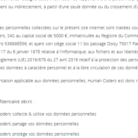
tement ou indirectement, à partir d’une seule donnée ou du croisement 
 personnelles collectées sur le présent site internet sont traitées sou
rs, SAS au capital social de 5000 €, immatriculée au Registre du Comm
o 539998856, et ayant son siège social 11 bis passage Doisy 75017 Pari
-17 du 6 janvier 1978 relative à l'informatique, aux ﬁchiers et aux liberté
 règlement (UE) 2016/679 du 27 avril 2016 relatif à la protection des pe
des données à caractère personnel et à la libre circulation de ces donné
ntation applicable aux données personnelles, Human Coders est donc 
dentialité décrit :
rs collecte & utilise vos données personnelles
ers partage vos données personnelles
ers protège vos données personnelles