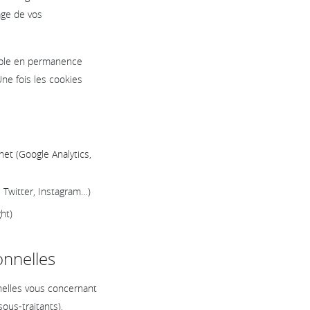
age de vos
sible en permanence
ne fois les cookies
et (Google Analytics,
 Twitter, Instagram…)
ht)
nnelles
nelles vous concernant
ous-traitants),