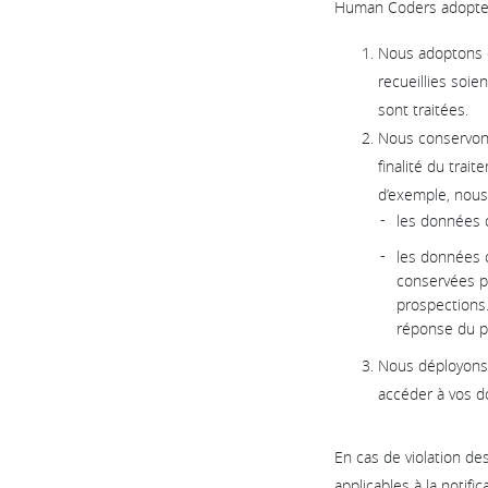
Human Coders adopte é
Nous adoptons d
recueillies soie
sont traitées.
Nous conservons
finalité du trai
d’exemple, nous
les données 
les données c
conservées p
prospections.
réponse du p
Nous déployons 
accéder à vos d
En cas de violation d
applicables à la notif