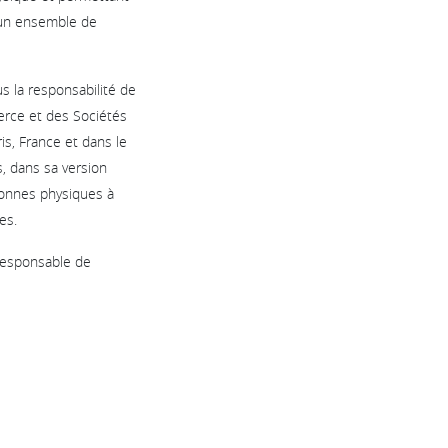
d’un ensemble de
s la responsabilité de
erce et des Sociétés
s, France et dans le
s, dans sa version
rsonnes physiques à
es.
responsable de