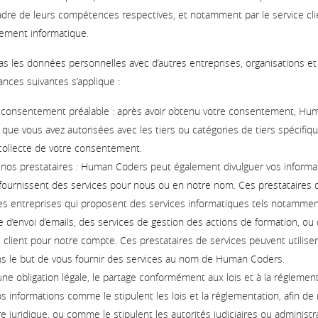
dre de leurs compétences respectives, et notamment par le service cli
tement informatique.
s les données personnelles avec d’autres entreprises, organisations e
ances suivantes s’applique :
 consentement préalable : après avoir obtenu votre consentement, Hu
 que vous avez autorisées avec les tiers ou catégories de tiers spécifiq
 collecte de votre consentement.
 nos prestataires : Human Coders peut également divulguer vos informa
 fournissent des services pour nous ou en notre nom. Ces prestataires 
 entreprises qui proposent des services informatiques tels notamme
e d’envoi d’emails, des services de gestion des actions de formation, o
vi client pour notre compte. Ces prestataires de services peuvent utilise
 le but de vous fournir des services au nom de Human Coders.
une obligation légale, le partage conformément aux lois et à la régleme
s informations comme le stipulent les lois et la réglementation, afin de
re juridique, ou comme le stipulent les autorités judiciaires ou administr