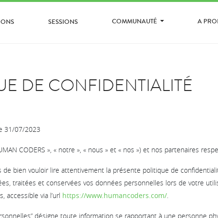
COMMUNAUTÉ
A PR
IONS
SESSIONS
UE DE CONFIDENTIALITÉ
le 31/07/2023
 CODERS », « notre », « nous » et « nos ») et nos partenaires respect
e bien vouloir lire attentivement la présente politique de confidentia
s, traitées et conservées vos données personnelles lors de votre utili
 accessible via l’url
https://www.humancoders.com/
.
sonnelles” désigne toute information se rapportant à une personne ph