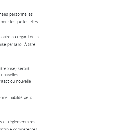
nnées personnelles
 pour lesquelles elles
saire au regard de la
 par la loi. À titre
ntreprise) seront
 nouvelles
ntact ou nouvelle
nnel habilité peut
s et réglementaires
 contrôle compétentes