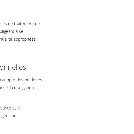
uses de traitement de
bligeant à se
ntialité appropriées
onnelles
a adopté des pratiques
isé, la divulgation,
curité et la
magées ou