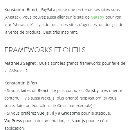
Konstantin Bifert
: PayPal a passé une partie de ses sites sous
JAMstack. Vous pouvez aussi aller sur le site de
Gatsby
pour voir
leur "showcase". Il y a de tout : des sites d'agences, du design, de
la vente de produits. C'est très inspirant.
FRAMEWORKS ET OUTILS
Matthieu Segret
: Quels sont les grands frameworks pour faire de
la JAMstack ?
Konstantin Bifert
:
- Si vous faites du
React
: Le plus connu est
Gatsby
, très orienté
contenu. Il y a aussi
Next.js
, plus orienté "application" (si vous
voulez faire un équivalent de Gmail par exemple).
- Si vous préférez
Vue.js
: Il y a
Gridsome
pour le statique,
VuePress
pour la documentation, et
Nuxt.js
pour le côté
application.