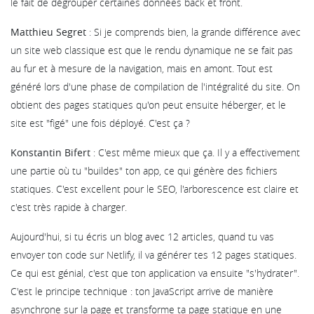
le fait de dégrouper certaines données back et front.
Matthieu Segret
: Si je comprends bien, la grande différence avec
un site web classique est que le rendu dynamique ne se fait pas
au fur et à mesure de la navigation, mais en amont. Tout est
généré lors d'une phase de compilation de l'intégralité du site. On
obtient des pages statiques qu'on peut ensuite héberger, et le
site est "figé" une fois déployé. C'est ça ?
Konstantin Bifert
: C'est même mieux que ça. Il y a effectivement
une partie où tu "buildes" ton app, ce qui génère des fichiers
statiques. C'est excellent pour le SEO, l'arborescence est claire et
c'est très rapide à charger.
Aujourd'hui, si tu écris un blog avec 12 articles, quand tu vas
envoyer ton code sur Netlify, il va générer tes 12 pages statiques.
Ce qui est génial, c'est que ton application va ensuite "s'hydrater".
C'est le principe technique : ton JavaScript arrive de manière
asynchrone sur la page et transforme ta page statique en une