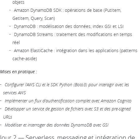
objets
Amazon DynamoDB SDK : opérations de base (PutItem,
GetItem, Query, Scan)
DynamoDB : modélisation des données, index GSI et LSI
DynamoDB Streams : traitement des modifications en temps
réel
Amazon ElastiCache : intégration dans les applications (patterns
cache-aside)
Mises en pratique :
Configurer l'AWS CLI et le SDK Python (Boto3) pour interagir avec les
services AWS
Implémenter un flux d'authentification complet avec Amazon Cognito
Développer un service de gestion de fichiers avec S3 et des pre-signed
URLs
Modéliser et interroger des données DynamoDB avec GSI
Jour 2 — Serverless, messaging et intégration de