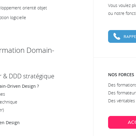
Vous voulez pl
eloppement orienté objet
ou notre fonc
tion logicielle
RAPPE
ormation Domain-
NOS FORCES
r & DDD stratégique
Des formations
ain-Driven Design ?
Des formateur
ues
Des véritable
technique
er)
AC
en Design