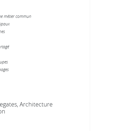
ine métier commun
cipaux
nes
rtagé
oupes
pages
egates, Architecture
on