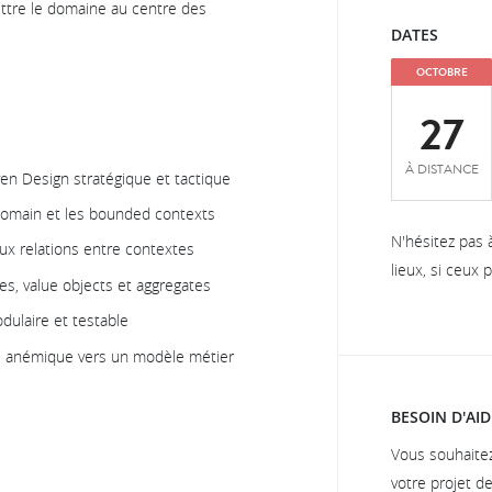
tre le domaine au centre des
DATES
OCTOBRE
27
À DISTANCE
en Design stratégique et tactique
 Domain et les bounded contexts
N'hésitez pas 
x relations entre contextes
lieux, si ceux
es, value objects et aggregates
ulaire et testable
e anémique vers un modèle métier
BESOIN D'AID
Vous souhaite
votre projet d