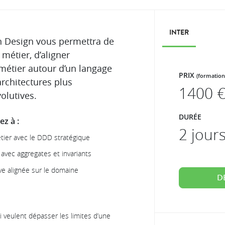
INTER
n Design vous permettra de
métier, d’aligner
 métier autour d’un langage
PRIX
(formation
rchitectures plus
1400
€
olutives.
DURÉE
z à :
2 jour
étier avec le DDD stratégique
avec aggregates et invariants
ve alignée sur le domaine
D
 veulent dépasser les limites d’une