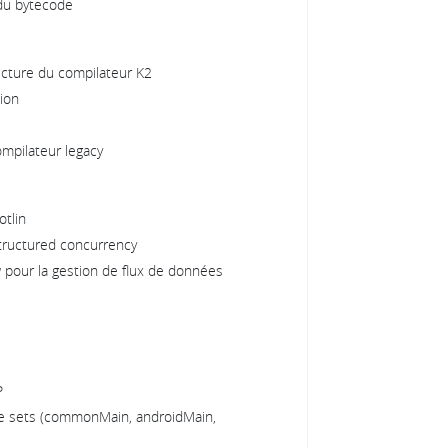
 du bytecode
ecture du compilateur K2
ion
ompilateur legacy
tlin
tructured concurrency
w pour la gestion de flux de données
P
ce sets (commonMain, androidMain,