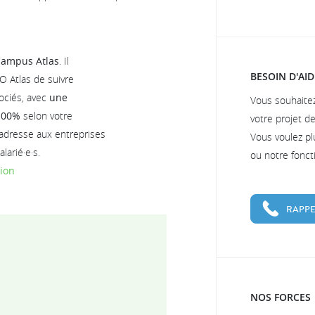
ampus Atlas
. Il
BESOIN D'AID
O Atlas de suivre
ociés, avec
une
Vous souhaite
 100%
selon votre
votre projet d
s'adresse aux entreprises
Vous voulez pl
larié·e·s.
ou notre fonc
tion
RAPPE
NOS FORCES