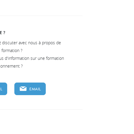
E ?
z discuter avec nous à propos de
e formation ?
us d'information sur une formation
tionnement ?
L
EMAIL