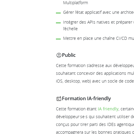
Multiplatform
Gérer l’état applicatif avec une arch
Intégrer des APIs natives et préparer
l’échelle
Mettre en place une chaîne CI/CD mul
Public
Cette formation s’adresse aux développeu
souhaitant concevoir des applications mu
iOS, desktop, web) avec un socle de code
Formation IA-friendly
Cette formation étant
IA friendly
, certai
développeur·se·s qui souhaitent utiliser d
conçus pour tirer parti des IDEs agentiqu
accompagnera sur les bonnes pratiques d