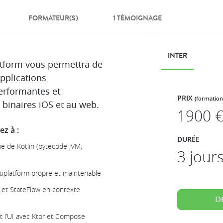
FORMATEUR(S)
1 TÉMOIGNAGE
INTER
atform vous permettra de
pplications
erformantes et
PRIX
(formation
x binaires iOS et au web.
1900
€
z à :
DURÉE
e de Kotlin (bytecode JVM,
3 jour
tiplatform propre et maintenable
w et StateFlow en contexte
D
et l’UI avec Ktor et Compose