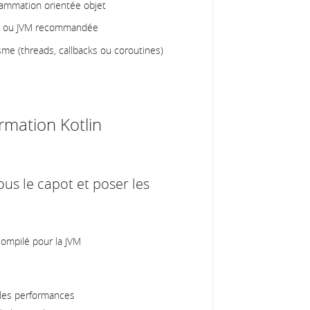
rammation orientée objet
d ou JVM recommandée
e (threads, callbacks ou coroutines)
rmation Kotlin
us le capot et poser les
ompilé pour la JVM
r les performances