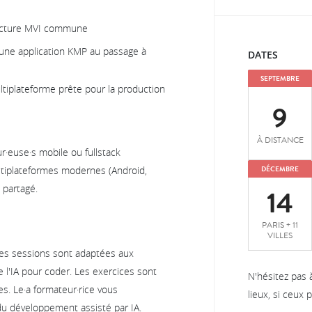
itecture MVI commune
 une application KMP au passage à
DATES
SEPTEMBRE
tiplateforme prête pour la production
9
À DISTANCE
r·euse·s mobile ou fullstack
ltiplateformes modernes (Android,
DÉCEMBRE
 partagé.
14
PARIS + 11
VILLES
nes sessions sont adaptées aux
e l'IA pour coder. Les exercices sont
N'hésitez pas 
es. Le·a formateur·rice vous
lieux, si ceux
u développement assisté par IA.