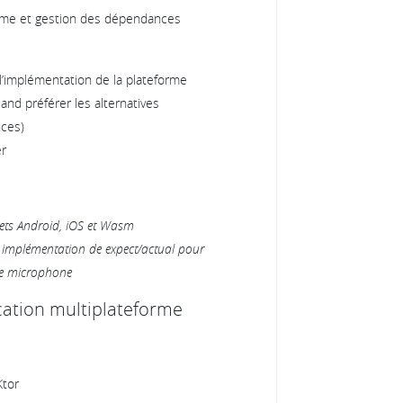
orme et gestion des dépendances
’implémentation de la plateforme
and préférer les alternatives
nces)
er
gets Android, iOS et Wasm
e implémentation de expect/actual pour
de microphone
ication multiplateforme
Ktor