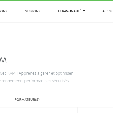
COMMUNAUTÉ
A PR
IONS
SESSIONS
VM
x avec KVM ! Apprenez à gérer et optimiser
vironnements performants et sécurisés.
FORMATEUR(S)