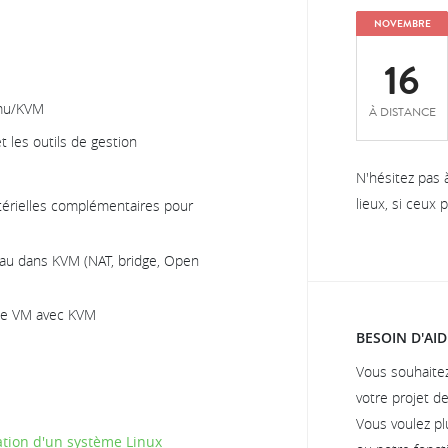
NOVEMBRE
16
emu/KVM
À DISTANCE
t les outils de gestion
N'hésitez pas 
lieux, si ceux
atérielles complémentaires pour
seau dans KVM (NAT, bridge, Open
 de VM avec KVM
BESOIN D'AID
Vous souhaite
votre projet d
Vous voulez pl
ation d'un système Linux