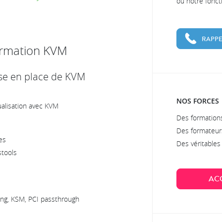
ou notre fonc
RAPPE
ormation KVM
se en place de KVM
NOS FORCES
ualisation avec KVM
Des formations
Des formateur
es
Des véritable
stools
AC
ing, KSM, PCI passthrough