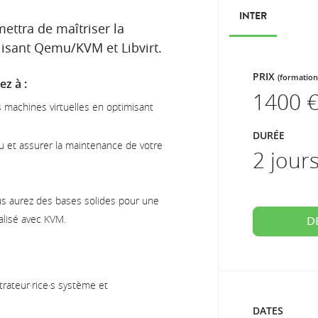
INTER
ettra de maîtriser la
ilisant Qemu/KVM et Libvirt.
PRIX
(formation
z à :
1400
€
es machines virtuelles en optimisant
DURÉE
au et assurer la maintenance de votre
2 jour
ous aurez des bases solides pour une
alisé avec KVM.
D
rateur·rice·s système et
DATES