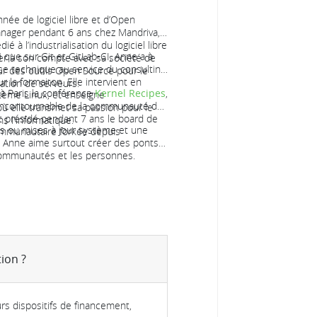
née de logiciel libre et d’Open
nager pendant 6 ans chez Mandriva,
é à l’industrialisation du logiciel libre
i que sur Git et GitLab-CI, Anne a à
ser à son compte avec sa société de
se technique au service du consulting
ur des outils Open Source pour le
 la formaiton. Elle intervient en
ation de serveurs.
à Paris la conférence
Kernel Recipes
,
stème Linux, et enseigne
 incontournable de la communauté du
 où elle transmet sa passion pour le
t présidé pendant 7 ans le board de
ns l'informatique.
s ou mises à jour système et une
communautaire forkée depuis
, Anne aime surtout créer des ponts
 communautés et les personnes.
ion ?
urs dispositifs de financement,