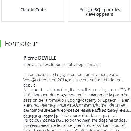
Claude Code
PostgreSQL pour les
développeurs
Formateur
Pierre DEVILLE
Pierre est développeur Ruby depuis 8 ans.
Il a découvert ce langage lors de son alternance à la
Web@cademie en 2014, qu'il a continué de pratiquer
depuis.
A l'issue de sa formation, il a travaillé pour le groupe IONIS
à l'élaboration du programme et l'animation de la première
session de la formation CodingAcademy by Epitech. Il a en
Aujourd'hui freelance, il a eu l'occasion de travailler pour
outre eu des responsabilités au sein de la Web@cademie
de nombreuses entreprises telles que Effilab ou Swile au
notamment pour encadrer ses étudiants et développer
sein desquelles il a aimé apprendre de ses pairs et
des outils internes.
Parce qu'il pense qu'une bonne manière d'assimiler des
transmettre ses connaissances aux développeurs moins
concepts c'est de les enseigner mais aussi car il souhaite
expérimentés.
faire découvrir un langage qu'il affectionne tant, il est