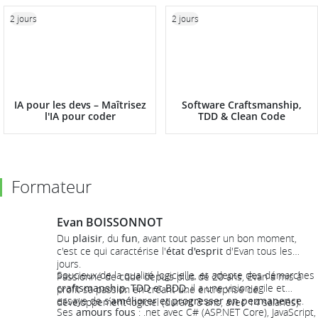
2 jours
2 jours
IA pour les devs – Maîtrisez
Software Craftsmanship,
l'IA pour coder
TDD & Clean Code
Formateur
Evan BOISSONNOT
Du
plaisir
, du
fun
, avant tout passer un bon moment,
c'est ce qui caractérise l'
état d'esprit
d'Evan tous les
jours.
Soucieux de la qualité logicielle, et adepte des démarches
Passionné de code depuis plus de 20 ans, Evan a mis à
craftsmanship
,
TDD
et
BDD
, il a une vision agile et
profit sa passion en créant une entreprise de
essaye de s’
améliorer et progresser en permanence
.
développement logiciel (durant 8 ans, avec 14 salariés).
Ses
amours fous
: .net avec C# (ASP.NET Core), JavaScript,