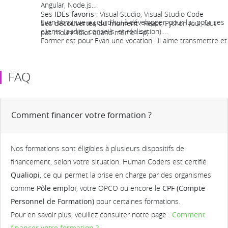
Angular, Node.js
Ses
IDEs favoris
: Visual Studio, Visual Studio Code
Evan continue aujourd’hui à développer, pour lui, pour ses
Ses
découvertes du moment
: React, Python (oui, faut
clients (audits, conseils, et réalisation).
pas mourir idiot quand même :=p)
Former est pour Evan une vocation : il aime transmettre et
souhaite
donner le goût de coder
au plus grand nombre
!!
FAQ
Comment financer votre formation ?
Nos formations sont éligibles à plusieurs dispositifs de
financement, selon votre situation. Human Coders est certifié
Qualiopi
, ce qui permet la prise en charge par des organismes
comme
Pôle emploi
, votre OPCO ou encore le
CPF (Compte
Personnel de Formation)
pour certaines formations.
Pour en savoir plus, veuillez consulter notre page :
Comment
financer votre formation ?