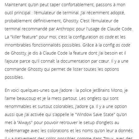
Maintenant qu'on peut taper confortablement, passons à mon
outil principal : l'émulateur de terminal. J'ai récemment adopté,
probablement définitivement, Ghostty. C'est l'émulateur de
terminal recommandé par Anthropic pour l'usage de Claude Code.
La "killer feature" pour moi, c'est la configuration
as code
et les
innombrables fonctionnalités possibles. Grâce à la config
as code
de Ghostty, je dis à Claude Code la feature dont j'ai besoin et il
l'ajoute parce qu'il connaît la documentation par cœur. Il y a une
commande Ghostty qui permet de lister toutes les options
possibles.
En voici quelques-unes que j'adore : la police JetBrains Mono, je
l'aime beaucoup et je la mets partout. Les onglets qui sont
renommables et surtout colorables, j'adore ça. Il y a une option
aussi que j'ai activée qui s'appelle le "Window Save State" qu'on
met à "Always" pour pouvoir retrouver le setup d'onglets au
redémarrage avec les colorations et les noms qu'on leur a donnés.
Il y a nativement des splits possibles comme dans Tmux, avec des