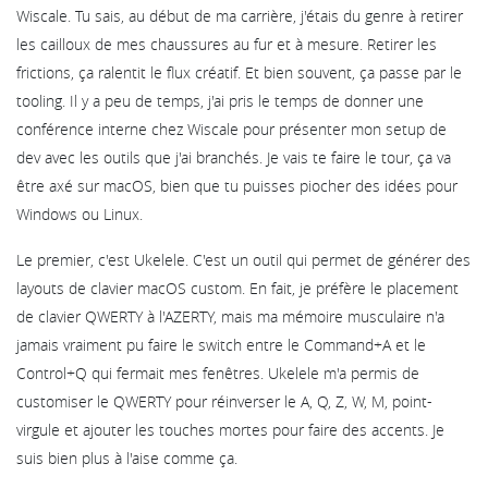
Wiscale. Tu sais, au début de ma carrière, j'étais du genre à retirer
les cailloux de mes chaussures au fur et à mesure. Retirer les
frictions, ça ralentit le flux créatif. Et bien souvent, ça passe par le
tooling. Il y a peu de temps, j'ai pris le temps de donner une
conférence interne chez Wiscale pour présenter mon setup de
dev avec les outils que j'ai branchés. Je vais te faire le tour, ça va
être axé sur macOS, bien que tu puisses piocher des idées pour
Windows ou Linux.
Le premier, c'est Ukelele. C'est un outil qui permet de générer des
layouts de clavier macOS custom. En fait, je préfère le placement
de clavier QWERTY à l'AZERTY, mais ma mémoire musculaire n'a
jamais vraiment pu faire le switch entre le Command+A et le
Control+Q qui fermait mes fenêtres. Ukelele m'a permis de
customiser le QWERTY pour réinverser le A, Q, Z, W, M, point-
virgule et ajouter les touches mortes pour faire des accents. Je
suis bien plus à l'aise comme ça.