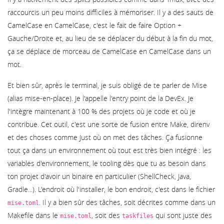
raccourcis un peu moins difficiles à mémoriser. Il y a des sauts de
CamelCase en CamelCase, c'est le fait de faire Option +
Gauche/Droite et, au lieu de se déplacer du début à la fin du mot,
ça se déplace de morceau de CamelCase en CamelCase dans un
mot.
Et bien sûr, après le terminal, je suis obligé de te parler de Mise
(alias mise-en-place). Je l'appelle l'entry point de la DevEx. Je
l'intègre maintenant à 100 % des projets où je code et où je
contribue. Cet outil, c'est une sorte de fusion entre Make, direnv
et des choses comme Just où on met des tâches. Ça fusionne
tout ça dans un environnement où tout est très bien intégré : les
variables d'environnement, le tooling dès que tu as besoin dans
ton projet d'avoir un binaire en particulier (ShellCheck, Java,
Gradle...). L'endroit où l'installer, le bon endroit, c'est dans le fichier
. Il y a bien sûr des tâches, soit décrites comme dans un
mise.toml
Makefile dans le
, soit des
qui sont juste des
mise.toml
taskfiles