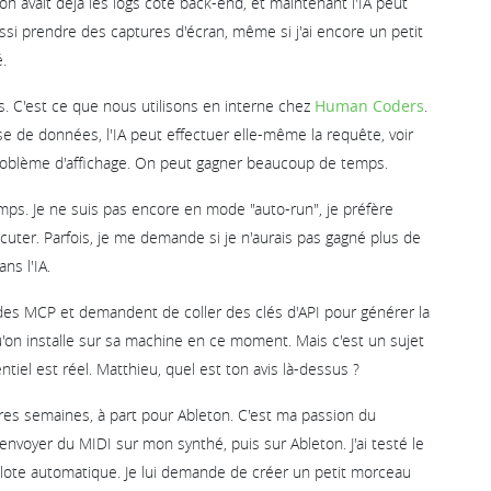
 on avait déjà les logs côté back-end, et maintenant l'IA peut
ssi prendre des captures d'écran, même si j'ai encore un petit
.
s. C'est ce que nous utilisons en interne chez
Human Coders
.
 de données, l'IA peut effectuer elle-même la requête, voir
 problème d'affichage. On peut gagner beaucoup de temps.
mps. Je ne suis pas encore en mode "auto-run", je préfère
uter. Parfois, je me demande si je n'aurais pas gagné plus de
ns l'IA.
nt des MCP et demandent de coller des clés d'API pour générer la
 qu'on installe sur sa machine en ce moment. Mais c'est un sujet
ntiel est réel. Matthieu, quel est ton avis là-dessus ?
ères semaines, à part pour Ableton. C'est ma passion du
nvoyer du MIDI sur mon synthé, puis sur Ableton. J'ai testé le
pilote automatique. Je lui demande de créer un petit morceau