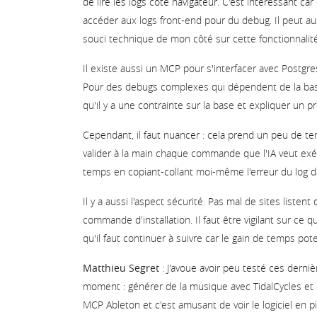
de lire les logs côté navigateur. C'est intéressant car
accéder aux logs front-end pour du debug. Il peut au
souci technique de mon côté sur cette fonctionnalité
Il existe aussi un MCP pour s'interfacer avec Postgre
Pour des debugs complexes qui dépendent de la base
qu'il y a une contrainte sur la base et expliquer un
Cependant, il faut nuancer : cela prend un peu de te
valider à la main chaque commande que l'IA veut exéc
temps en copiant-collant moi-même l'erreur du log da
Il y a aussi l'aspect sécurité. Pas mal de sites liste
commande d'installation. Il faut être vigilant sur ce
qu'il faut continuer à suivre car le gain de temps pote
Matthieu Segret
: J'avoue avoir peu testé ces derni
moment : générer de la musique avec TidalCycles et e
MCP Ableton et c'est amusant de voir le logiciel en 