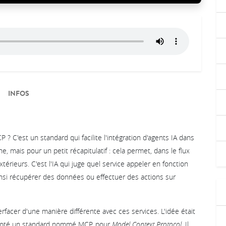
INFOS
 ? C'est un standard qui facilite l'intégration d'agents IA dans
, mais pour un petit récapitulatif : cela permet, dans le flux
térieurs. C'est l'IA qui juge quel service appeler en fonction
nsi récupérer des données ou effectuer des actions sur
facer d'une manière différente avec ces services. L'idée était
 piloté un standard nommé MCP, pour
Model Context Protocol
. Il