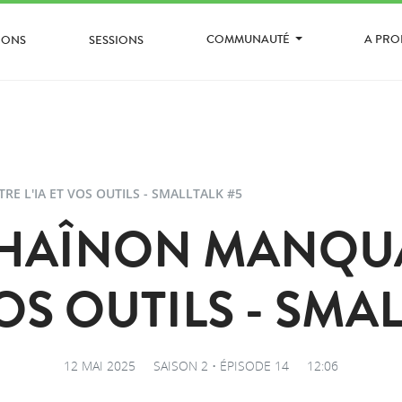
COMMUNAUTÉ
A PR
IONS
SESSIONS
E L'IA ET VOS OUTILS - SMALLTALK #5
 CHAÎNON MANQU
VOS OUTILS - SMA
12 MAI 2025
SAISON 2 • ÉPISODE 14
12:06