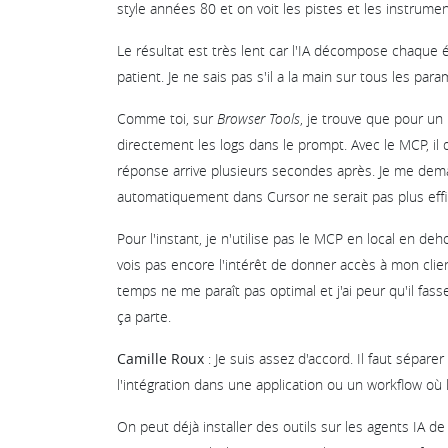
style années 80 et on voit les pistes et les instrume
Le résultat est très lent car l'IA décompose chaque ét
patient. Je ne sais pas s'il a la main sur tous les para
Comme toi, sur
Browser Tools
, je trouve que pour un 
directement les logs dans le prompt. Avec le MCP, il doi
réponse arrive plusieurs secondes après. Je me deman
automatiquement dans Cursor ne serait pas plus effica
Pour l'instant, je n'utilise pas le MCP en local en deho
vois pas encore l'intérêt de donner accès à mon clie
temps ne me paraît pas optimal et j'ai peur qu'il fass
ça parte.
Camille Roux
: Je suis assez d'accord. Il faut séparer
l'intégration dans une application ou un workflow où l'
On peut déjà installer des outils sur les agents IA d