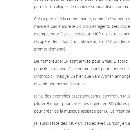
permet d'expliquer de manière standardisée commen
Cela a permis à la communauté, comme c'est open 
n'avaient pas encore leurs propres agents. Des socié
exemple pour Slack, il existe un MCP qui liste les ac
récupérer les infos d'un utilisateur, etc. L'IA voit le
prompt demandé.
De nombreux MCP sont arrivés pour Gmail, Discord, St
pouvoir faire appel à la communauté pour connecter 
(Anthropic), mais j'ai vu hier que Sam Altman annonçai
devenir une norme à l'avenir.
J'ai vu des exemples assez amusants, comme un MCP 
piloter Blender pour créer des objets en 3D pilotés p
pour créer de la musique assistée par IA. Ce n'est pas
J'ai aussi testé des MCP utilisables avec Cursor. J'en a