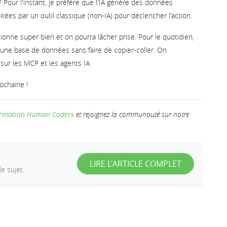
 Pour l'instant, je préfère que l'IA génère des données
ées par un outil classique (non-IA) pour déclencher l'action.
onne super bien et on pourra lâcher prise. Pour le quotidien,
une base de données sans faire de copier-coller. On
sur les MCP et les agents IA.
ochaine !
ormation Human Coders
et rejoignez la communauté sur notre
LIRE L'ARTICLE COMPLET
le sujet.