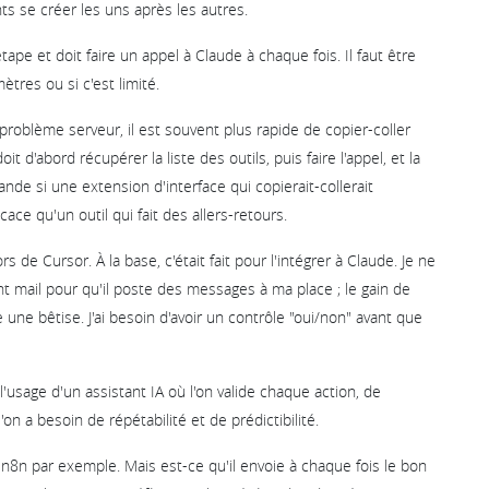
nts se créer les uns après les autres.
ape et doit faire un appel à Claude à chaque fois. Il faut être
mètres ou si c'est limité.
problème serveur, il est souvent plus rapide de copier-coller
t d'abord récupérer la liste des outils, puis faire l'appel, et la
de si une extension d'interface qui copierait-collerait
ce qu'un outil qui fait des allers-retours.
rs de Cursor. À la base, c'était fait pour l'intégrer à Claude. Je ne
nt mail pour qu'il poste des messages à ma place ; le gain de
e une bêtise. J'ai besoin d'avoir un contrôle "oui/non" avant que
 l'usage d'un assistant IA où l'on valide chaque action, de
on a besoin de répétabilité et de prédictibilité.
e n8n par exemple. Mais est-ce qu'il envoie à chaque fois le bon