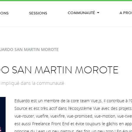
COMMUNAUTÉ
A PR
IONS
SESSIONS
UARDO SAN MARTIN MOROTE
O SAN MARTIN MOROTE
s impliqué dans la communauté
Eduardo est un membre de la core team Vue.js, il contribue à l
Source et est très actif dans l'écosystème Vue avec des proje
vue-router, vuefire, vuexfire, vue-promised, vue-motion, vue-tweezi
est aussi Freelance Front End et évite toujours le gâchis en app
principe du Lean un peu partout, des fois un peu trop ! En équip