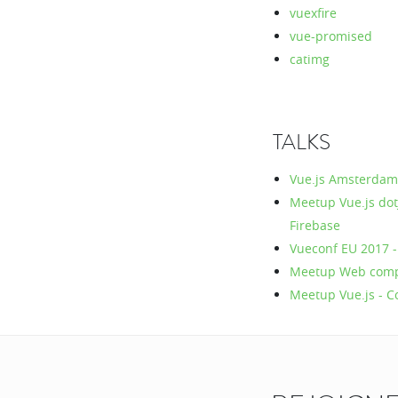
vuexfire
vue-promised
catimg
TALKS
Vue.js Amsterdam 
Meetup Vue.js dotJ
Firebase
Vueconf EU 2017 -
Meetup Web compo
Meetup Vue.js - Co