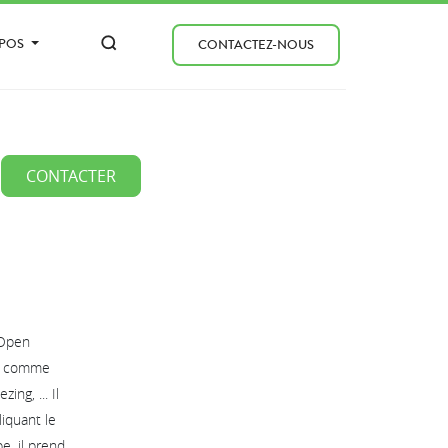
OPOS
CONTACTEZ-NOUS
CONTACTER
'Open
ts comme
ng, ... Il
liquant le
e, il prend