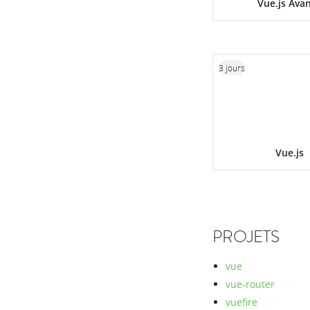
Vue.js Ava
3 jours
Vue.js
PROJETS
vue
vue-router
vuefire