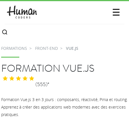
SESSIONS
☰
COMMUNAUTÉ
A PROPOS
FORMATIONS
FRONT-END
VUE.JS
CONTACTEZ-NOUS
FORMATION VUE.JS
(555)*
Formation Vue.js 3 en 3 jours : composants, réactivité, Pinia et routing.
Apprenez à créer des applications web modernes avec des exercices
pratiques.