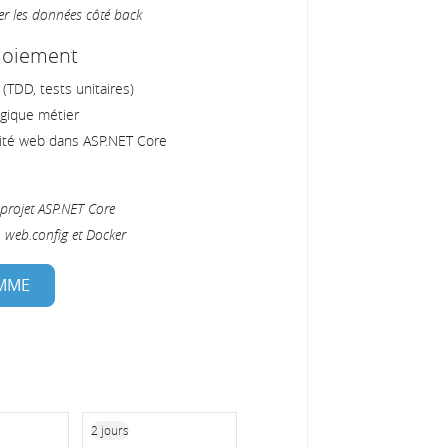
ter les données côté back
ploiement
(TDD, tests unitaires)
ogique métier
rité web dans ASP.NET Core
 projet ASP.NET Core
 web.config et Docker
AMME
2 jours