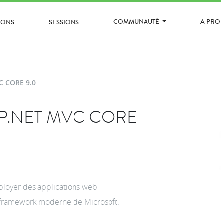
COMMUNAUTÉ
A PR
IONS
SESSIONS
C CORE 9.0
P.NET MVC CORE
ployer des applications web
 framework moderne de Microsoft.