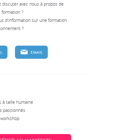
z discuter avec nous à propos de
e formation ?
us d'information sur une formation
tionnement ?
L
EMAIL
 à taille humaine
s passionnés
s workshop