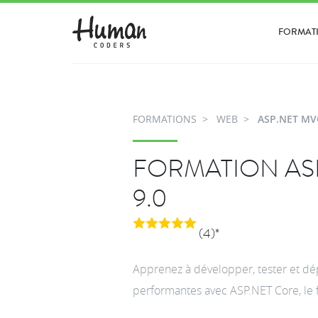
FORMAT
FORMATIONS
WEB
ASP.NET MV
FORMATION AS
9.0
(4)*
Apprenez à développer, tester et dé
performantes avec ASP.NET Core, le