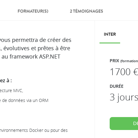
FORMATEUR(S)
2 TÉMOIGNAGES
INTER
vous permettra de créer des
 évolutives et prêtes à être
e au framework ASP.NET
PRIX
(formation
1700
€
z à :
DURÉE
itecture MVC,
3 jour
se de données via un ORM
D
 environnements Docker ou pour des