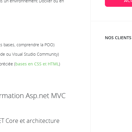
AC
ans un environnement Docker ou en
NOS CLIENTS
es bases, comprendre la POO)
Code ou Visual Studio Community)
réciée (
bases en CSS et HTML
)
ormation Asp.net MVC
ET Core et architecture