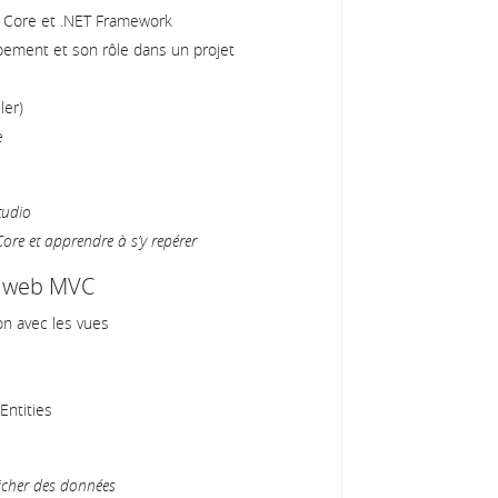
T Core et .NET Framework
ement et son rôle dans un projet
ler)
e
tudio
Core et apprendre à s’y repérer
et web MVC
ion avec les vues
Entities
icher des données