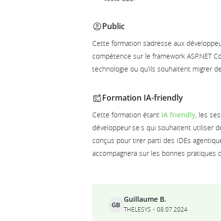
Public
Cette formation s’adresse aux développe
compétence sur le framework ASP.NET Core
technologie ou qu’ils souhaitent migrer 
Formation IA-friendly
Cette formation étant
IA friendly
, les se
développeur·se·s qui souhaitent utiliser d
conçus pour tirer parti des IDEs agentiqu
accompagnera sur les bonnes pratiques d
Ils témoignent
Guillaume B.
GB
THELESYS
08.07.2024