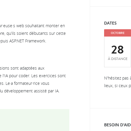
DATES
ur·euse·s web souhaitant monter en
, qu’ils soient débutants sur cette
OCTOBRE
depuis ASP.NET Framework.
28
À DISTANCE
ssions sont adaptées aux
e l'IA pour coder. Les exercices sont
N'hésitez pas 
es. Le·a formateur·rice vous
lieux, si ceux
u développement assisté par IA.
BESOIN D'AID