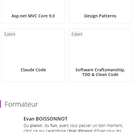
Asp.net MVC Core 9.0
Design Patterns
2 jours
2 jours
Claude Code
Software Craftsmanship,
TDD & Clean Code
Formateur
Evan BOISSONNOT
Du
plaisir
, du
fun
, avant tout passer un bon moment,
c'est ce qui caractérise l'
état d'esprit
d'Evan tous les