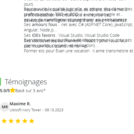
jours.
Soucieux de la qualité logicielle, et adepte des démarches
Passionné de code depuis plus de 20 ans, Evan a mis à
craftsmanship
,
TDD
et
BDD
, il a une vision agile et
profit sa passion en créant une entreprise de
essaye de s’
améliorer et progresser en permanence
.
développement logiciel (durant 8 ans, avec 14 salariés).
Ses
amours fous
: .net avec C# (ASP.NET Core), JavaScript,
Angular, Node.js
Ses
IDEs favoris
: Visual Studio, Visual Studio Code
Evan continue aujourd’hui à développer, pour lui, pour ses
Ses
découvertes du moment
: React, Python (oui, faut
clients (audits, conseils, et réalisation).
pas mourir idiot quand même :=p)
Former est pour Evan une vocation : il aime transmettre et
souhaite
donner le goût de coder
au plus grand nombre
!!
Témoignages
5.0/5
Basé sur 3 avis*
Maxime R.
MR
Ubisoft Ivory Tower
09.10.2023