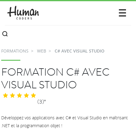
SESSIONS
☰
COMMUNAUTÉ
A PROPOS
FORMATIONS
WEB
C# AVEC VISUAL STUDIO
CONTACTEZ-NOUS
FORMATION C# AVEC
VISUAL STUDIO
(3)*
Développez vos applications avec C# et Visual Studio en maîtrisant
.NET et la programmation objet !