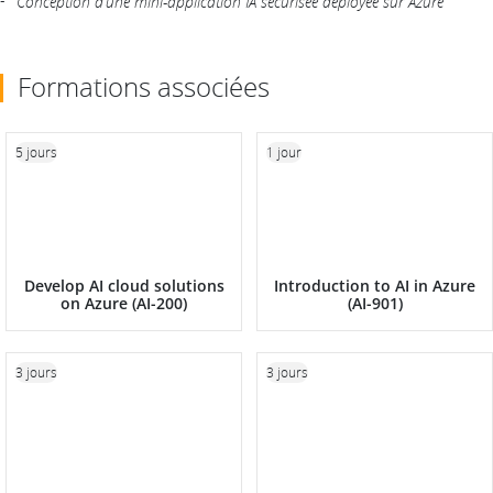
Conception d’une mini-application IA sécurisée déployée sur Azure
Formations associées
5 jours
1 jour
Develop AI cloud solutions
Introduction to AI in Azure
on Azure (AI-200)
(AI-901)
3 jours
3 jours