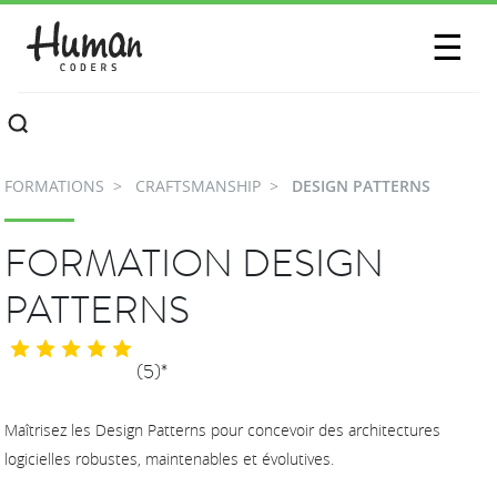
SESSIONS
☰
COMMUNAUTÉ
A PROPOS
FORMATIONS
CRAFTSMANSHIP
DESIGN PATTERNS
CONTACTEZ-NOUS
FORMATION DESIGN
PATTERNS
(5)*
Maîtrisez les Design Patterns pour concevoir des architectures
logicielles robustes, maintenables et évolutives.