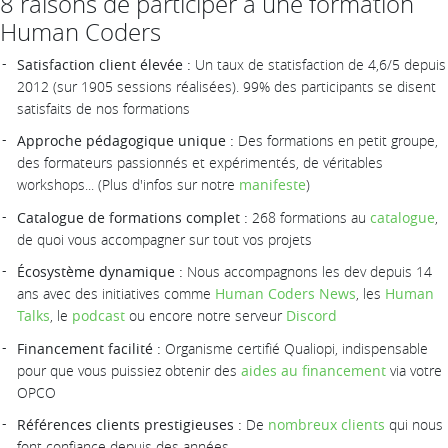
8 raisons de participer à une formation
Human Coders
Satisfaction client élevée :
Un taux de statisfaction de 4,6/5 depuis
2012 (sur 1905 sessions réalisées). 99% des participants se disent
satisfaits de nos formations
Approche pédagogique unique :
Des formations en petit groupe,
des formateurs passionnés et expérimentés, de véritables
workshops... (Plus d'infos sur notre
manifeste
)
Catalogue de formations complet :
268 formations au
catalogue
,
de quoi vous accompagner sur tout vos projets
Écosystème dynamique :
Nous accompagnons les dev depuis 14
ans avec des initiatives comme
Human Coders News
, les
Human
Talks
, le
podcast
ou encore notre serveur
Discord
Financement facilité :
Organisme certifié Qualiopi, indispensable
pour que vous puissiez obtenir des
aides au financement
via votre
OPCO
Références clients prestigieuses :
De
nombreux clients
qui nous
font confiance depuis des années