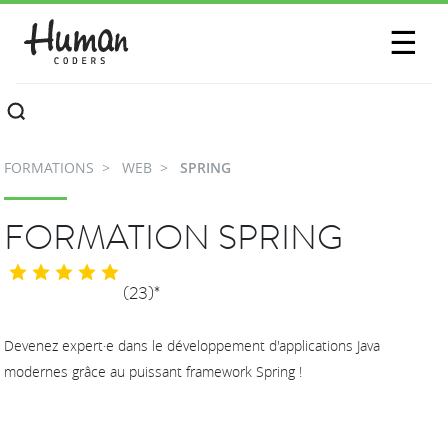
SESSIONS
☰
COMMUNAUTÉ
A PROPOS
FORMATIONS
WEB
SPRING
CONTACTEZ-NOUS
FORMATION SPRING
(23)*
Devenez expert·e dans le développement d'applications Java
modernes grâce au puissant framework Spring !