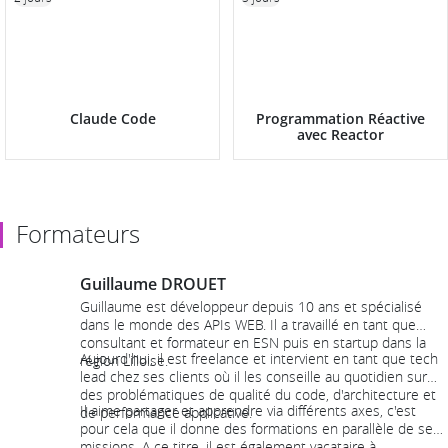
Claude Code
Programmation Réactive
avec Reactor
Formateurs
Guillaume DROUET
Guillaume est développeur depuis 10 ans et spécialisé
dans le monde des APIs WEB. Il a travaillé en tant que
consultant et formateur en ESN puis en startup dans la
Aujourd'hui, il est freelance et intervient en tant que tech
région Lilloise.
lead chez ses clients où il les conseille au quotidien sur
des problématiques de qualité du code, d'architecture et
Il aime partager et apprendre via différents axes, c'est
de performance applicative.
pour cela que il donne des formations en parallèle de ses
missions. A ce titre, il est également vacataire à