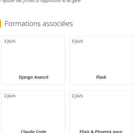
-
Ajouter des fichiers à l'application et les gérer
Formations associées
3 jours
3 jours
Django Avancé
Flask
2 jours
2 jours
Claude Code
Elixir & Phoenix pour