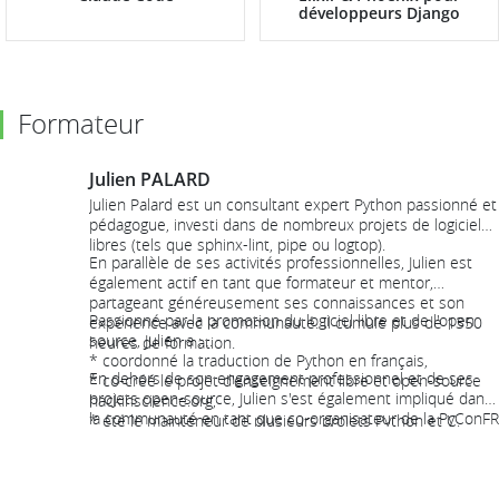
développeurs Django
Formateur
Julien PALARD
Julien Palard est un consultant expert Python passionné et
pédagogue, investi dans de nombreux projets de logiciels
libres (tels que sphinx-lint, pipe ou logtop).
En parallèle de ses activités professionnelles, Julien est
également actif en tant que formateur et mentor,
partageant généreusement ses connaissances et son
Passionné par la promotion du logiciel libre et de l'open
expérience avec la communauté. Il cumule plus de 1350
source, Julien a :
heures de formation.
* coordonné la traduction de Python en français,
En dehors de son engagement professionnel et de ses
* co-créé le projet d'enseignement libre et open-source
projets open-source, Julien s'est également impliqué dans
hackinscience.org,
la communauté en tant que co-organisateur de la PyConFR
* été le mainteneur de plusieurs projets Python et C.
depuis 2019 et en tant que membre du comité directeur
de l'Association Francophone Python (AFPy) de 2020 à
2022.