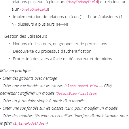
relations plusieurs à plusieurs (
) et relations un
ManyToManyField
à un (
)
OneToOneField
Implémentation de relations un à un (1—1), un à plusieurs (1—
N), plusieurs à plusieurs (N—N)
Gestion des utilisateurs
Notions d’utilisateurs, de groupes et de permissions
Découverte du processus d’authentification
Protection des vues à l’aide de décorateur et de mixins
Mise en pratique
:
-
Créer des gabarits avec héritage
-
Créer une vue fondée sur les classes (
— CBV)
Class Based View
permettant d’afficher un modèle (
/
)
DetailView
ListView
-
Créer un formulaire simple à partir d’un modèle
-
Créer une vue fondée sur les classes (CBV) pour modifier un modèle
-
Créer des modèles liés entre eux et utiliser l’interface d'administration pour
le gérer (
)
InlineModelAdmin