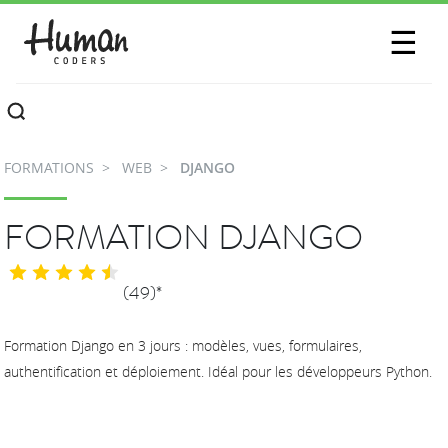
SESSIONS
☰
COMMUNAUTÉ
A PROPOS
FORMATIONS
WEB
DJANGO
CONTACTEZ-NOUS
FORMATION DJANGO
(49)*
Formation Django en 3 jours : modèles, vues, formulaires,
authentification et déploiement. Idéal pour les développeurs Python.