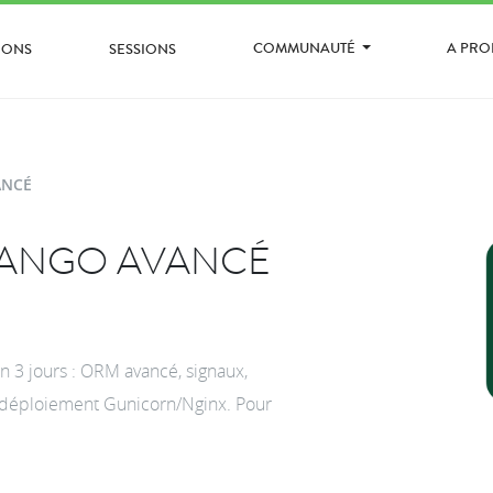
COMMUNAUTÉ
A PR
IONS
SESSIONS
ANCÉ
JANGO AVANCÉ
n 3 jours : ORM avancé, signaux,
t déploiement Gunicorn/Nginx. Pour