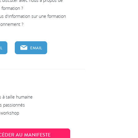
z discuter avec nous à propos de
e formation ?
us d'information sur une formation
tionnement ?
L
EMAIL
 à taille humaine
s passionnés
s workshop
CÉDER AU MANIFESTE