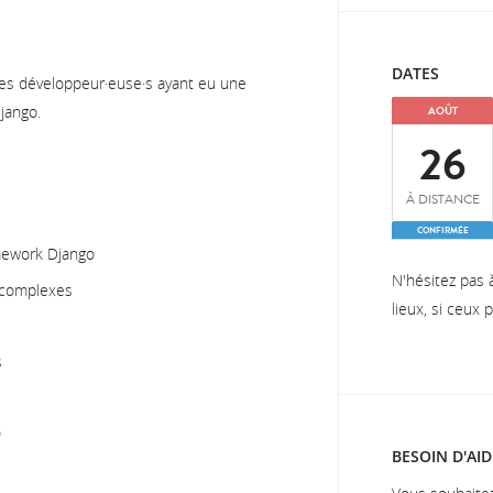
DATES
des développeur·euse·s ayant eu une
jango.
AOÛT
26
À DISTANCE
CONFIRMÉE
amework Django
N'hésitez pas 
s complexes
lieux, si ceux
s
o
BESOIN D'AID