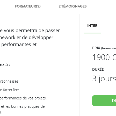
FORMATEUR(S)
2 TÉMOIGNAGES
INTER
e vous permettra de passer
amework et de développer
, performantes et
PRIX
(formation
1900
€
z à :
DURÉE
3 jour
ersonnalisés
de façon fine
 performances de vos projets.
D
 et les bonnes pratiques de
.