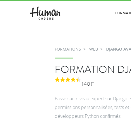
FORMAT
FORMATIONS
WEB
DJANGO AV
FORMATION D
(40)*
Passez au niveau expert sur Django e
permissions personnalisées, tests e
développeurs Python confirmés.