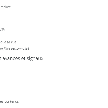
emplate
dèle
 que sa vue
n filtre personnalisé
rs avancés et signaux
 des contenus