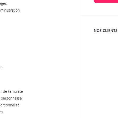
èges
dministration
NOS CLIENTS
et
r de template
 personnalisé
ersonnalisé
es