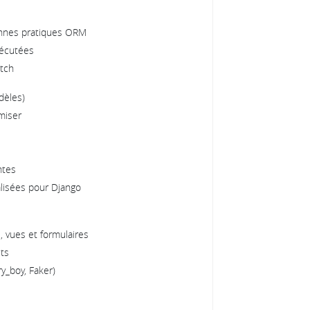
onnes pratiques ORM
xécutées
etch
dèles)
miser
ntes
isées pour Django
, vues et formulaires
ts
y_boy, Faker)