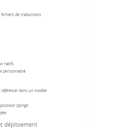
 fichiers de traductions
e
x natifs
l personnalisé
le référencer dans un modèle
pplication Django
dèle
 et déploiement