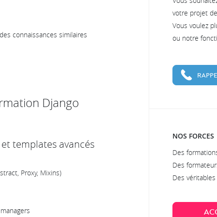
Vous souhaite
votre projet d
Vous voulez pl
r des connaissances similaires
ou notre fonc
RAPPE
rmation Django
NOS FORCES
s et templates avancés
Des formations
Des formateur
ract, Proxy, Mixins)
Des véritable
t managers
AC