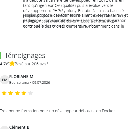
Il a débuté sa carrière de développeur en 2012 dans en
tant qu'ingénieur QA (qualité) puis a évolué vers le
développement PHP/Symfony. Ensuite Nicolas a basculé
Nicolas propose des formations alliant expertise terrain et
progressivement dans le monde du devops (Kubernetes,
pédagogie. Son approche claire et concrète vous garantira
microservices) avant de devenir Lead DevOps. Il a
une montée en compétence efficace !
contribué à des projets d’envergure, notamment dans le
déploiement d’applications complexes (migration vers le
cloud, optimisation d'infrastructures avec Ansible, Docker
et CI/CD) dans le milieu hospitalier.
Témoignages
4.7/5
Basé sur 206 avis*
FLORIANE M.
FM
Boursorama
09.07.2026
Très bonne formation pour un développeur débutant en Docker
Clément B.