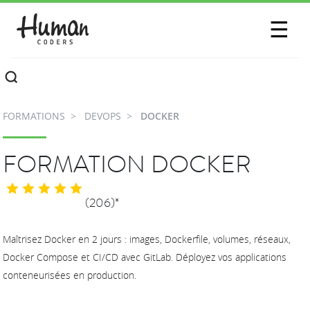
SESSIONS
☰
COMMUNAUTÉ
A PROPOS
FORMATIONS
DEVOPS
DOCKER
CONTACTEZ-NOUS
FORMATION DOCKER
(206)*
Maîtrisez Docker en 2 jours : images, Dockerfile, volumes, réseaux,
Docker Compose et CI/CD avec GitLab. Déployez vos applications
conteneurisées en production.