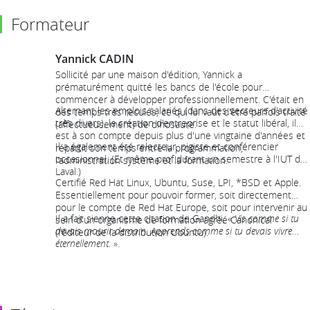
Formateur
Yannick CADIN
Sollicité par une maison d'édition, Yannick a
prématurément quitté les bancs de l'école pour
commencer à développer professionnellement. C'était en
Alternant les emplois salariés (dans des secteurs d'activité
des temps très reculés, ce qui lui vaut d'être parfois traité
très divers), la création d'entreprise et le statut libéral, il
(affectueusement) de dinosaure.
est à son compte depuis plus d'une vingtaine d'années et
Il a également été relecteur, pigiste et conférencier
répartit son temps entre la programmation,
occasionnel. (Et même prof durant un semestre à l'IUT de
l'administration système et la formation.
Laval.)
Certifié Red Hat Linux, Ubuntu, Suse, LPI, *BSD et Apple.
Essentiellement pour pouvoir former, soit directement
pour le compte de Red Hat Europe, soit pour intervenir au
Il a fait sienne cette citation de Gandhi, «
Vis comme si tu
sein d'un organisme de formation agréé Canonical
devais mourir demain. Apprends comme si tu devais vivre
(l'éditeur de la distribution Ubuntu).
éternellement.
».
Avec toutefois l'idée que l'accumulation de connaissances
est vain si l'on n'a pas à cœur de les partager. Ce qui
explique un engagement sans faille dans la formation
depuis plus de 30 ans.