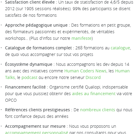
Satisfaction client élevée :
Un taux de statisfaction de 4,6/5 depuis
2012 (sur 1905 sessions réalisées). 99% des participants se disent
satisfaits de nos formations
Approche pédagogique unique :
Des formations en petit groupe,
des formateurs passionnés et expérimentés, de véritables
workshops... (Plus d'infos sur notre
manifeste
)
Catalogue de formations complet :
268 formations au
catalogue
,
de quoi vous accompagner sur tout vos projets
Écosystème dynamique :
Nous accompagnons les dev depuis 14
ans avec des initiatives comme
Human Coders News
, les
Human
Talks
, le
podcast
ou encore notre serveur
Discord
Financement facilité :
Organisme certifié Qualiopi, indispensable
pour que vous puissiez obtenir des
aides au financement
via votre
OPCO
Références clients prestigieuses :
De
nombreux clients
qui nous
font confiance depuis des années
Accompagnement sur mesure :
Nous vous proposons un
accompagnement personnalisé
par nos consultants pour vous