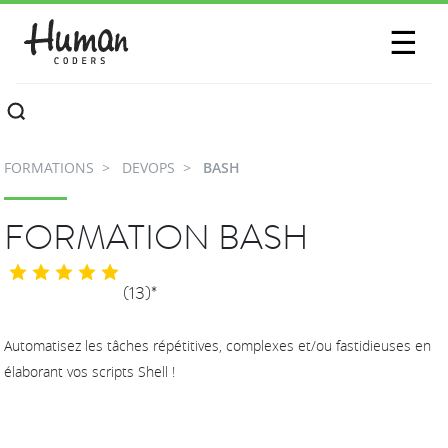
SESSIONS
☰
COMMUNAUTÉ
A PROPOS
FORMATIONS
DEVOPS
BASH
CONTACTEZ-NOUS
FORMATION BASH
(13)*
Automatisez les tâches répétitives, complexes et/ou fastidieuses en
élaborant vos scripts Shell !