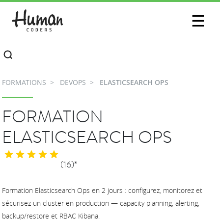
SESSIONS
☰
COMMUNAUTÉ
A PROPOS
FORMATIONS
DEVOPS
ELASTICSEARCH OPS
CONTACTEZ-NOUS
FORMATION
ELASTICSEARCH OPS
(16)*
Formation Elasticsearch Ops en 2 jours : configurez, monitorez et
sécurisez un cluster en production — capacity planning, alerting,
backup/restore et RBAC Kibana.