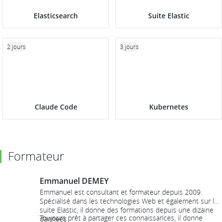
Elasticsearch
Suite Elastic
2 jours
3 jours
Claude Code
Kubernetes
Formateur
Emmanuel DEMEY
Emmanuel est consultant et formateur depuis 2009.
Spécialisé dans les technologies Web et également sur la
suite Elastic, il donne des formations depuis une dizaine
Toujours prêt à partager ces connaissances, il donne
d’années.