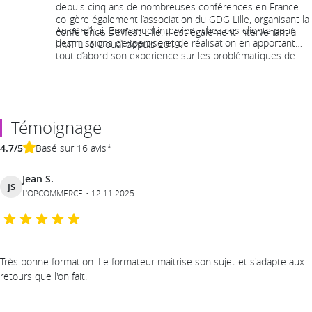
depuis cinq ans de nombreuses conférences en France et
co-gère également l’association du GDG Lille, organisant la
Aujourd’hui, Emmanuel intervient chez ces clients pour
conférence Devfest Lille. Il est également intervenant à
des missions d’expertise et de réalisation en apportant
l’IMT Lille-Douai depuis 2019.
tout d’abord son experience sur les problématiques de
qualité, maintenabilité, accessibilité et performance.
Témoignage
4.7/5
Basé sur 16 avis*
Jean S.
JS
L'OPCOMMERCE
12.11.2025
Très bonne formation. Le formateur maitrise son sujet et s'adapte aux
retours que l'on fait.