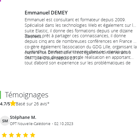
Emmanuel DEMEY
Emmanuel est consultant et formateur depuis 2009.
Spécialisé dans les technologies Web et également sur la
suite Elastic, il donne des formations depuis une dizaine
Toujours prêt à partager ces connaissances, il donne
d’années.
depuis cinq ans de nombreuses conférences en France et
co-gère également l’association du GDG Lille, organisant la
Aujourd’hui, Emmanuel intervient chez ces clients pour
conférence Devfest Lille. Il est également intervenant à
des missions d’expertise et de réalisation en apportant
l’IMT Lille-Douai depuis 2019.
tout d’abord son experience sur les problématiques de
qualité, maintenabilité, accessibilité et performance.
Témoignages
4.7/5
Basé sur 26 avis*
Stéphane M.
SM
OPT Nouvelle-Calédonie
02.10.2023