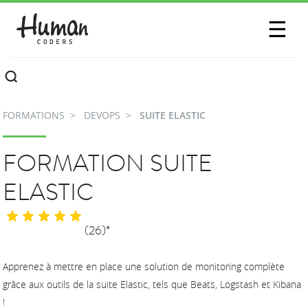
SESSIONS
☰
COMMUNAUTÉ
A PROPOS
FORMATIONS
DEVOPS
SUITE ELASTIC
CONTACTEZ-NOUS
FORMATION SUITE
ELASTIC
(26)*
Apprenez à mettre en place une solution de monitoring complète
grâce aux outils de la suite Elastic, tels que Beats, Logstash et Kibana
!