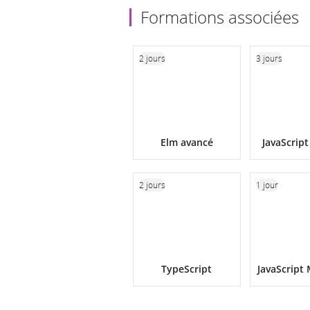
Formations associées
2 jours
3 jours
Elm avancé
JavaScrip
2 jours
1 jour
TypeScript
JavaScript