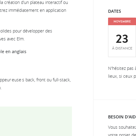
a création d’un plateau interactif ou
ettrez immédiatement en application
DATES
NOVEMBRE
solides pour développer des
23
ives avec Elm.
À DISTANCE
le en anglais
N'hésitez pas 
lieux, si ceux
peur·euse·s back, front ou full-stack,
.
BESOIN D'AID
Vous souhaite
votre projet d