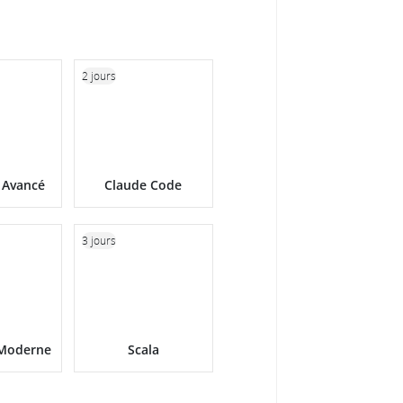
2 jours
t Avancé
Claude Code
3 jours
 Moderne
Scala