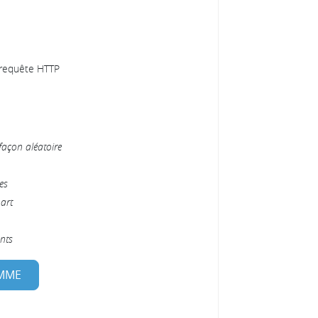
 requête HTTP
façon aléatoire
es
art
ants
AMME