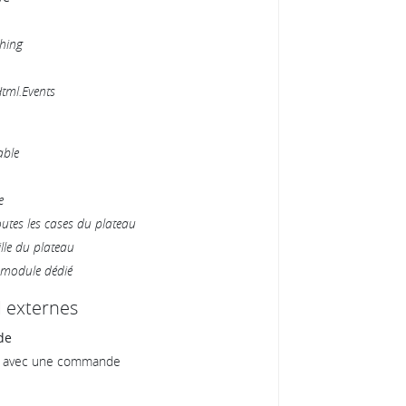
hing
tml.Events
able
e
outes les cases du plateau
lle du plateau
n module dédié
I externes
de
es avec une commande