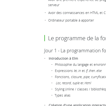
serveur
Avoir des connaissances en HTML et 
Ordinateur portable à apporter
Le programme de la fo
Jour 1 - La programmation f
Introduction à Elm
Philosophie du langage et envir
Expressions
let..in
et
if..then..else
Fonctions, closure,
pipe
, curryficat
List
,
record
,
tuple
et
Html
Styling (inline / classes / bibliothè
Types alias
Création d'une application interacti