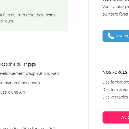
Vous voulez pl
ou notre fonc
 à Elm qui n'en reste pas moins
x jours.
RAPPE
ilosophie du langage
NOS FORCES
développement d'applications web
Des formations
ammation fonctionnelle
Des formateur
ues d'une API
Des véritable
AC
rammation côté client ou côté