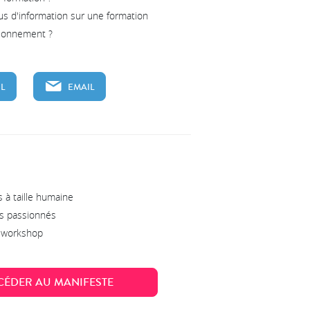
us d'information sur une formation
tionnement ?
L
EMAIL
 à taille humaine
s passionnés
s workshop
CÉDER AU MANIFESTE