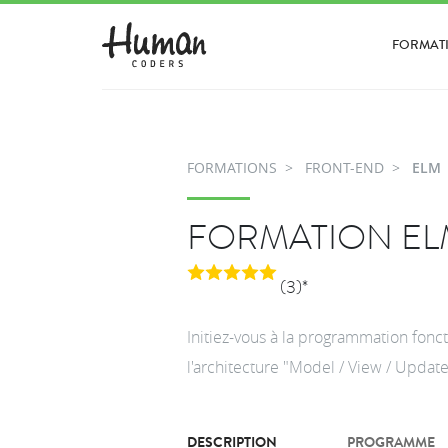
FORMAT
FORMATIONS
FRONT-END
ELM
FORMATION EL
(3)*
Initiez-vous à la programmation fon
l'architecture "Model / View / Update
DESCRIPTION
PROGRAMME