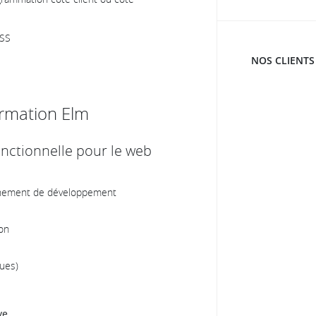
CSS
NOS CLIENTS
rmation Elm
onctionnelle pour le web
onnement de développement
ion
ques)
ve