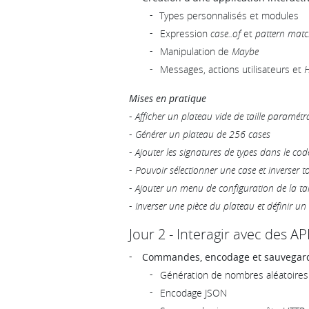
Types personnalisés et modules
Expression
case..of
et
pattern matc
Manipulation de
Maybe
Messages, actions utilisateurs et
H
Mises en pratique
-
Afficher un plateau vide de taille paramétr
-
Générer un plateau de 256 cases
-
Ajouter les signatures de types dans le cod
-
Pouvoir sélectionner une case et inverser t
-
Ajouter un menu de configuration de la tai
-
Inverser une pièce du plateau et définir u
Jour 2 - Interagir avec des AP
Commandes, encodage et sauvegar
Génération de nombres aléatoir
Encodage JSON