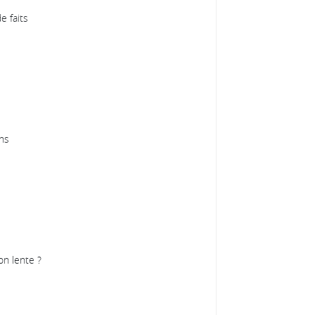
e faits
ns
on lente ?