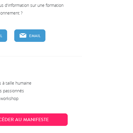
us d'information sur une formation
tionnement ?
L
EMAIL
 à taille humaine
s passionnés
s workshop
CÉDER AU MANIFESTE