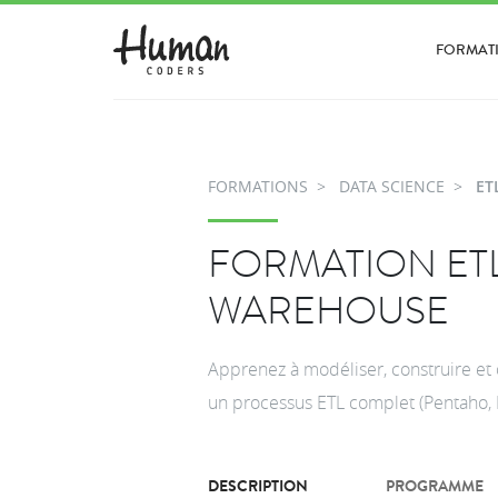
FORMAT
FORMATIONS
DATA SCIENCE
ET
FORMATION ETL
WAREHOUSE
Apprenez à modéliser, construire et
un processus ETL complet (Pentaho, 
DESCRIPTION
PROGRAMME