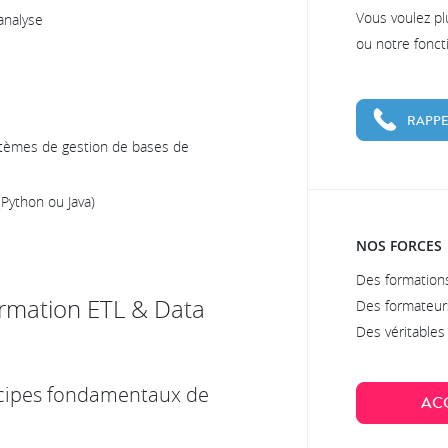
Vous voulez pl
analyse
ou notre fonc
RAPPE
tèmes de gestion de bases de
Python ou Java)
NOS FORCES
Des formations
rmation ETL & Data
Des formateur
Des véritable
ncipes fondamentaux de
AC