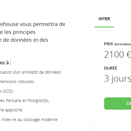
INTER
rehouse vous permettra de
 les principes
e de données et des
PRIX
(formation
2100
€
z à :
DURÉE
lisation d’un entrepôt de données
3 jour
dimensions robustes
e (SCD)
vec Pentaho et PostgreSQL
D
nne approche
x index et au stockage moderne