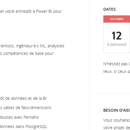
DATES
er votre entrepôt à Power BI pour
OCTOBRE
12
À DISTANCE
entists, ingénieur·e·s ML, analystes
des compétences de base pour
N'hésitez pas 
lieux, si ceux
pôt de données et de la BI
s tables de faits/dimensions
BESOIN D'AID
obustes avec Pentaho
Vous souhaite
 données dans PostgreSQL
votre projet d