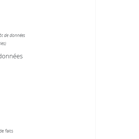
pôt de données
ies)
 données
e faits