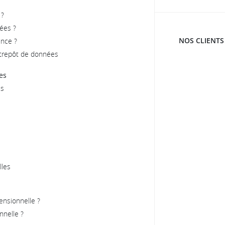
 ?
ées ?
NOS CLIENTS
ence ?
ntrepôt de données
es
es
lles
ensionnelle ?
nnelle ?