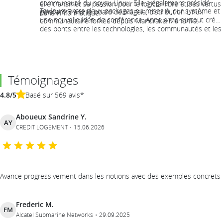
communauté du noyau Linux. Elle a également présidé
elle transmet sa passion pour le logiciel libre et ses vertus
Toujours entre deux packages ou mises à jour système et
pendant 7 ans le board de Mageia, distribution Linux
dans l'informatique.
une nouvelle idée de conférence, Anne aime surtout créer
communautaire forkée depuis Mandrake/Mandriva.
des ponts entre les technologies, les communautés et les
personnes.
Témoignages
4.8/5
Basé sur 569 avis*
Aboueux Sandrine Y.
AY
CREDIT LOGEMENT
15.06.2026
Avance progressivement dans les notions avec des exemples concrets
Frederic M.
FM
Alcatel Submarine Networks
29.09.2025