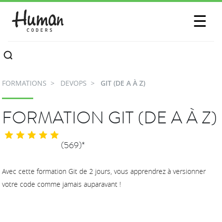
SESSIONS
☰
COMMUNAUTÉ
A PROPOS
FORMATIONS
DEVOPS
GIT (DE A À Z)
CONTACTEZ-NOUS
FORMATION GIT (DE A À Z)
(569)*
Avec cette formation Git de 2 jours, vous apprendrez à versionner
votre code comme jamais auparavant !