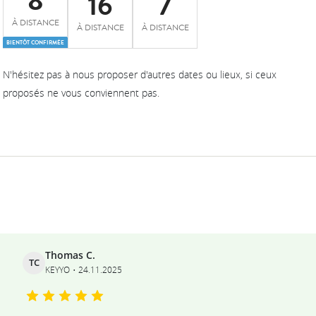
8
16
7
À DISTANCE
À DISTANCE
À DISTANCE
BIENTÔT CONFIRMÉE
N'hésitez pas à nous proposer d'autres dates ou lieux, si ceux
proposés ne vous conviennent pas.
Ils témoignent
Thomas C.
TC
KEYYO
24.11.2025