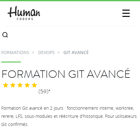
SESSIONS
☰
COMMUNAUTÉ
A PROPOS
FORMATIONS
DEVOPS
GIT AVANCÉ
CONTACTEZ-NOUS
FORMATION GIT AVANCÉ
(59)*
Formation Git avancé en 2 jours : fonctionnement interne, worktree,
rerere, LFS, sous-modules et réécriture d'historique. Pour utilisateurs
Git confirmés.