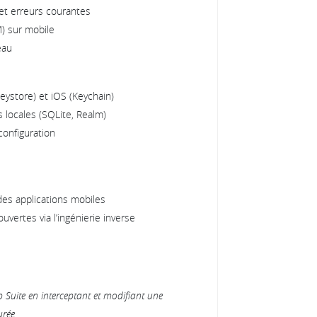
s et erreurs courantes
) sur mobile
eau
eystore) et iOS (Keychain)
 locales (SQLite, Realm)
configuration
es applications mobiles
uvertes via l’ingénierie inverse
Suite en interceptant et modifiant une
urée