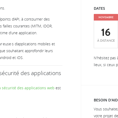
ons.
DATES
NOVEMBRE
points d’API, à contourner des
s failles courantes (MITM, IDOR,
16
time d’une application.
À DISTANCE
·euse·s d’applications mobiles et
ique souhaitant approfondir leurs
ndroid et iOS.
N'hésitez pas 
lieux, si ceux
sécurité des applications
a sécurité des applications web
est
BESOIN D'AID
Vous souhaite
votre projet d