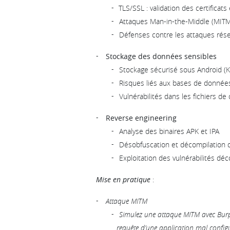
TLS/SSL : validation des certificat
Attaques Man-in-the-Middle (MITM
Défenses contre les attaques rés
Stockage des données sensibles
Stockage sécurisé sous Android (K
Risques liés aux bases de données
Vulnérabilités dans les fichiers de 
Reverse engineering
Analyse des binaires APK et IPA
Désobfuscation et décompilation d
Exploitation des vulnérabilités déco
Mise en pratique
:
Attaque MITM
Simulez une attaque MITM avec Burp 
requête d’une application mal config