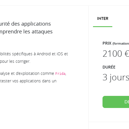
INTER
urité des applications
mprendre les attaques
PRIX
(formation
2100
€
abilités spécifiques à Android et iOS et
our les corriger.
DURÉE
analyse et d’exploitation comme
,
3 jour
Frida
 tester vos applications dans un
D