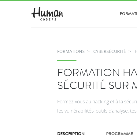
FORMAT
FORMATIONS
CYBERSÉCURITÉ
H
FORMATION HA
SÉCURITÉ SUR 
Formez-vous au hacking et à la sécur
les vulnérabilités, outils d’analyse, t
DESCRIPTION
PROGRAMME