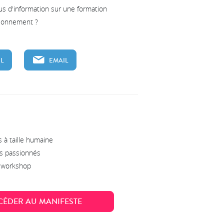
us d'information sur une formation
tionnement ?
L
EMAIL
 à taille humaine
s passionnés
s workshop
CÉDER AU MANIFESTE