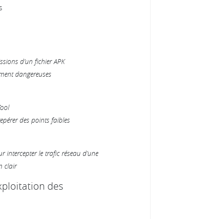
s
ssions d’un fichier APK
llement dangereuses
Tool
epérer des points faibles
 intercepter le trafic réseau d’une
n clair
xploitation des