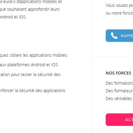
·euse·s d’applications mobiles et
Vous voulez pl
ique souhaitant approfondir leurs
ou notre fonc
ndroid et iOS.
RAPPE
ques ciblant les applications mobiles
s aux plateformes Android et iOS
NOS FORCES
itation pour tester la sécurité des
Des formations
nforcer la sécurité des applications
Des formateur
Des véritable
AC