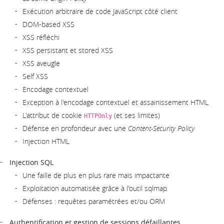
Exécution arbitraire de code JavaScript côté client
DOM-based XSS
XSS réfléchi
XSS persistant et stored XSS
XSS aveugle
Self XSS
Encodage contextuel
Exception à l'encodage contextuel et assainissement HTML
L'attribut de cookie
(et ses limites)
HTTPOnly
Défense en profondeur avec une
Content-Security Policy
Injection HTML
Injection SQL
Une faille de plus en plus rare mais impactante
Exploitation automatisée grâce à l'outil sqlmap
Défenses : requêtes paramétrées et/ou ORM
Authentification et gestion de sessions défaillantes