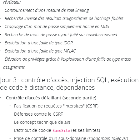
révélateur
Contournement d'une mesure de rate limiting
Recherche inverse des résultats d'algorithmes de hachage faibles
Craquage d'un mot de passe simplement haché en MD5
Recherche de mots de passe ayant fuité sur haveibeenpwned
Exploitation d'une faille de type IDOR
Exploitation d'une faille de type MFLAC
Élévation de privilèges grâce à l'exploitation d'une faille de type mass
assignment
Jour 3 : contrôle d'accès, injection SQL, exécution
de code à distance, dépendances
Contrôle d'accès défaillant (seconde partie)
Falsification de requêtes "intersites" (CSRF)
Défenses contre le CSRF
Le concept technique de
site
L'attribut de cookie
(et ses limites)
SameSite
Prise de contrôle d'un sous-domaine (
subdomain takeover
)