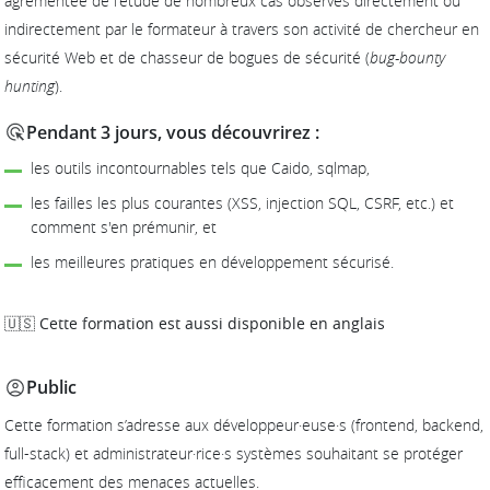
agrémentée de l'étude de nombreux cas observés directement ou
indirectement par le formateur à travers son activité de chercheur en
sécurité Web et de chasseur de bogues de sécurité (
bug-bounty
hunting
).
Pendant 3 jours, vous découvrirez :
les outils incontournables tels que Caido, sqlmap,
les failles les plus courantes (XSS, injection SQL, CSRF, etc.) et
comment s'en prémunir, et
les meilleures pratiques en développement sécurisé.
🇺🇸 Cette formation est aussi disponible en anglais
Public
Cette formation s’adresse aux développeur·euse·s (frontend, backend,
full-stack) et administrateur·rice·s systèmes souhaitant se protéger
efficacement des menaces actuelles.