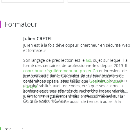
Formateur
Julien CRETEL
Julien est à la fois développeur, chercheur en sécurité Web
et formateur.
Son langage de prédilection est le
Go
, sujet sur lequel il a
formé des centaines de professionnel·le·s depuis 2019. Il
contribute régulièrement au projet Go
et intervient de
Julien est actif dans le domaine de la sécurité Web. En
temps à autre sur le Go et des sujets connexes lors de
marge des tests de sécurité (tests d'intrusion, évaluation
conférences spécialisées telles que
GopherCon 2023
de vulnérabilité, audit de codes, etc.) que ses clients lui
Europe
.
Julien partage ses réflexions et sa recherche sur son blog,
confient et de ses activités de recherche indépendante,
qui est, sans surprises, principalement dédié au langage
Julien forme régulièrement des professionnel·le·s sur la
Go et à la sécurité Web.
sécurité Web. Il s'adonne aussi, de temps à autre, à la
chasse au bogues de sécurité (
bug-bounty hunting
)
.