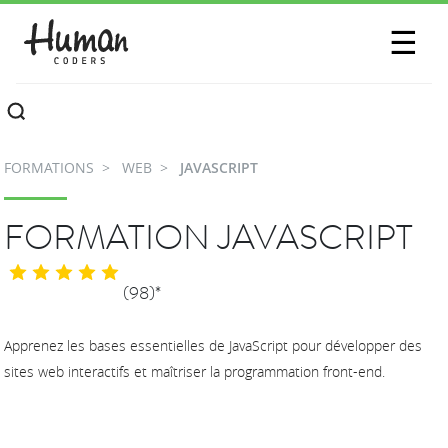
SESSIONS
☰
COMMUNAUTÉ
A PROPOS
FORMATIONS
WEB
JAVASCRIPT
CONTACTEZ-NOUS
FORMATION JAVASCRIPT
(98)*
Apprenez les bases essentielles de JavaScript pour développer des
sites web interactifs et maîtriser la programmation front-end.