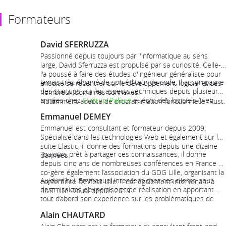
Formateurs
David SFERRUZZA
Passionné depuis toujours par l'informatique au sens
large, David Sferruzza est propulsé par sa curiosité. Celle-ci
l'a poussé à faire des études d'ingénieur généraliste pour
Jamais très éloigné de son éditeur de code, il accompagne
ensuite se recentrer sur le développement logiciel et ses
des startups sur les aspects techniques depuis plusieurs
nombreux domaines connexes.
années chez
Startup Palace
et écrit des logiciels (web,
Notamment adepte de programmation fonctionnelle (Rust,
réseau, embarqué, …) pour
Le Palace
.
Haskell, Scala, Nix, ...), d'administration système, de
Emmanuel DEMEY
pédagogie et de différents mélanges de ces trois
Emmanuel est consultant et formateur depuis 2009.
ingrédients, il s'est régulièrement lancé des challenges
Spécialisé dans les technologies Web et également sur la
pour continuer à apprendre : homme à tout faire d'une
suite Elastic, il donne des formations depuis une dizaine
équipe de développeurs (PHP/Laravel, JavaScript), orateur
Toujours prêt à partager ces connaissances, il donne
d’années.
dans des conférences internationales, docteur en génie
depuis cinq ans de nombreuses conférences en France et
logiciel, et parfois même rédacteur de
contenus
co-gère également l’association du GDG Lille, organisant la
absurdes
!
Aujourd’hui, Emmanuel intervient chez ces clients pour
conférence Devfest Lille. Il est également intervenant à
des missions d’expertise et de réalisation en apportant
l’IMT Lille-Douai depuis 2019.
tout d’abord son experience sur les problématiques de
qualité, maintenabilité, accessibilité et performance.
Alain CHAUTARD