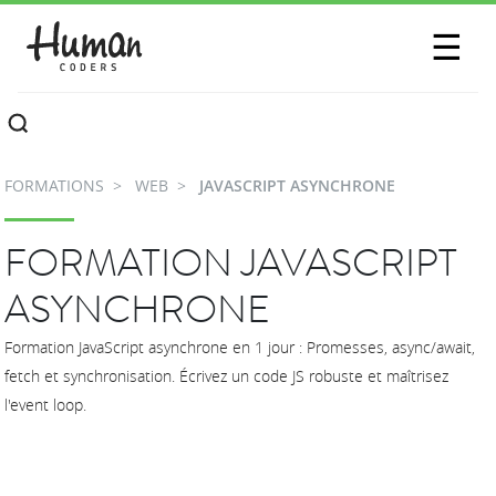
SESSIONS
☰
COMMUNAUTÉ
A PROPOS
FORMATIONS
WEB
JAVASCRIPT ASYNCHRONE
CONTACTEZ-NOUS
FORMATION JAVASCRIPT
ASYNCHRONE
Formation JavaScript asynchrone en 1 jour : Promesses, async/await,
fetch et synchronisation. Écrivez un code JS robuste et maîtrisez
l'event loop.