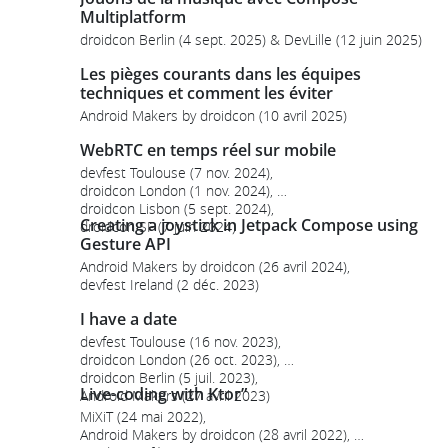
Multiplatform
droidcon Berlin (4 sept. 2025) & DevLille (12 juin 2025)
Les pièges courants dans les équipes
techniques et comment les éviter
Android Makers by droidcon (10 avril 2025)
WebRTC en temps réel sur mobile
devfest Toulouse (7 nov. 2024),
droidcon London (1 nov. 2024),
droidcon Lisbon (5 sept. 2024),
Creating a joystick in Jetpack Compose using
droidcon SF (7 juin 2024)
Gesture API
Android Makers by droidcon (26 avril 2024),
devfest Ireland (2 déc. 2023)
I have a date
devfest Toulouse (16 nov. 2023),
droidcon London (26 oct. 2023),
droidcon Berlin (5 juil. 2023),
Live-coding with Ktor”
Android Makers (27 avril 2023)
MiXiT (24 mai 2022),
Android Makers by droidcon (28 avril 2022),