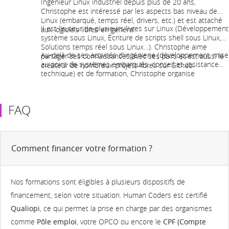
Ingénieur Linux industriel depuis plus de 20 ans,
Christophe est intéressé par les aspects bas niveau de
Linux (embarqué, temps réel, drivers, etc.) et est attaché
Il est l'auteur de plusieurs livres sur Linux (Développement
aux logiciels libres en général.
système sous Linux, Écriture de scripts shell sous Linux,
Solutions temps réel sous Linux…). Christophe aime
Au-delà de ses activités d'ingénierie (développement, mise
partager ses connaissances avec ses pairs et est aussi le
au point de systèmes embarqués, conseil et assistance
créateur de nombreux projets libres sur Github.
technique) et de formation, Christophe organise
régulièrement différentes manifestations sur Linux
embarqué (Paris embedded meetup et Live embedded
event notamment).
FAQ
Comment financer votre formation ?
Nos formations sont éligibles à plusieurs dispositifs de
financement, selon votre situation. Human Coders est certifié
Qualiopi
, ce qui permet la prise en charge par des organismes
comme
Pôle emploi
, votre OPCO ou encore le
CPF (Compte