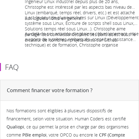
Ingénieur Linux industriel depuis plus de 20 ans,
Christophe est intéressé par les aspects bas niveau de
Linux (embarqué, temps réel, drivers, etc.) et est attaché
Il est l'auteur de plusieurs livres sur Linux (Développement
aux logiciels libres en général.
système sous Linux, Écriture de scripts shell sous Linux,
Solutions temps réel sous Linux…). Christophe aime
Au-delà de ses activités d'ingénierie (développement, mise
partager ses connaissances avec ses pairs et est aussi le
au point de systèmes embarqués, conseil et assistance
créateur de nombreux projets libres sur Github.
technique) et de formation, Christophe organise
régulièrement différentes manifestations sur Linux
embarqué (Paris embedded meetup et Live embedded
event notamment).
FAQ
Comment financer votre formation ?
Nos formations sont éligibles à plusieurs dispositifs de
financement, selon votre situation. Human Coders est certifié
Qualiopi
, ce qui permet la prise en charge par des organismes
comme
Pôle emploi
, votre OPCO ou encore le
CPF (Compte