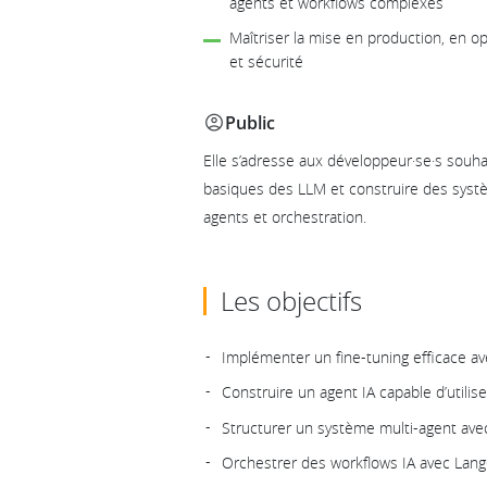
agents et workflows complexes
Maîtriser la mise en production, en o
et sécurité
Public
Elle s’adresse aux développeur·se·s souha
basiques des LLM et construire des syst
agents et orchestration.
Les objectifs
Implémenter un fine-tuning efficace av
Construire un agent IA capable d’utilise
Structurer un système multi-agent ave
Orchestrer des workflows IA avec Lan