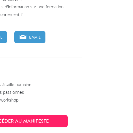
us d'information sur une formation
tionnement ?
L
EMAIL
 à taille humaine
s passionnés
s workshop
CÉDER AU MANIFESTE