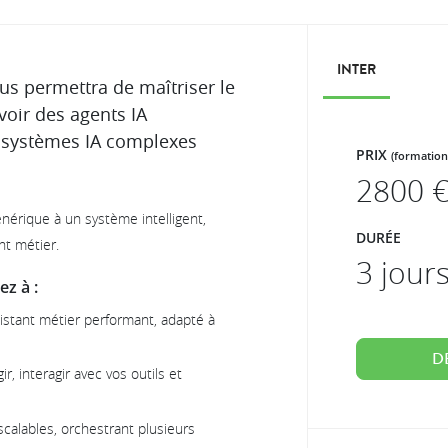
INTER
us permettra de maîtriser le
oir des agents IA
 systèmes IA complexes
PRIX
(formation
2800
€
érique à un système intelligent,
DURÉE
nt métier.
3 jour
z à :
stant métier performant, adapté à
D
r, interagir avec vos outils et
scalables, orchestrant plusieurs