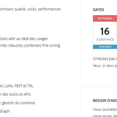
ptimisant qualité, coûts, performances
DATES
SEPTEMBRE
16
itant aller au-delà des usages
À DISTANCE
èmes robustes combinant fine-tuning,
CONFIRMÉE
N'hésitez pas 
lieux, si ceux
ec LoRA, PEFT et TRL
r des outils et APIs
BESOIN D'AID
c gestion du contexte
Vous souhaite
gGraph
votre projet d