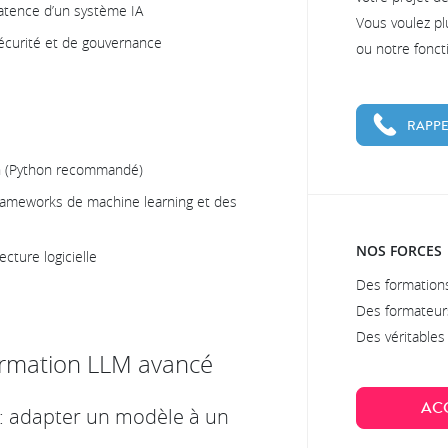
latence d’un système IA
Vous voulez pl
curité et de gouvernance
ou notre fonc
RAPPE
on (Python recommandé)
frameworks de machine learning et des
NOS FORCES
ecture logicielle
Des formations
Des formateur
Des véritable
ormation LLM avancé
AC
 : adapter un modèle à un