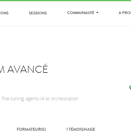
COMMUNAUTÉ
A PR
IONS
SESSIONS
M AVANCÉ
 fine-tuning, agents IA et orchestration
FORMATEUR(S)
1 TÉMOIGNAGE