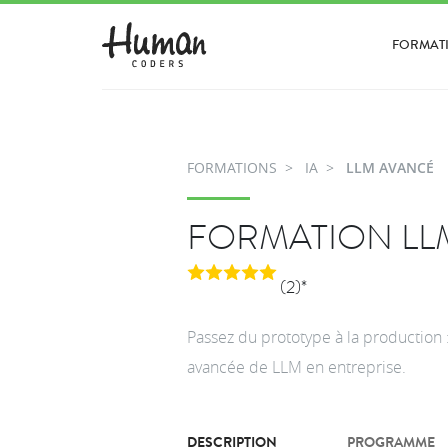
FORMAT
FORMATIONS
IA
LLM AVANCÉ
FORMATION LL
(2)*
Passez du prototype à la production :
avancée de LLM en entreprise.
DESCRIPTION
PROGRAMME